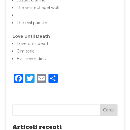
Justified sinner
The whitechapel wolf
The evil painter
Love Until Death
Love until death
Cimiteria
Evil never dies
F
T
E
C
a
w
m
o
c
it
ai
n
e
te
l
di
b
r
vi
o
di
Articoli recenti