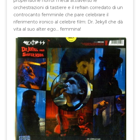
propensione horror metal attraverso le
orchestrazioni di tastiere e il refrain corredato di un
controcanto femminile che pare celebrare il
riferimento ironico al celebre film: Dr. Jekyll che dà
vita al suo alter ego… femmina!