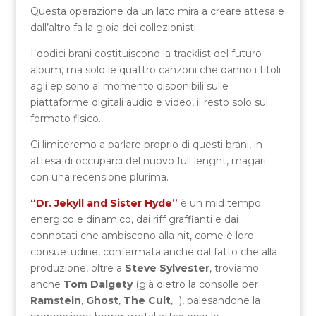
Questa operazione da un lato mira a creare attesa e
dall’altro fa la gioia dei collezionisti.
I dodici brani costituiscono la tracklist del futuro
album, ma solo le quattro canzoni che danno i titoli
agli ep sono al momento disponibili sulle
piattaforme digitali audio e video, il resto solo sul
formato fisico.
Ci limiteremo a parlare proprio di questi brani, in
attesa di occuparci del nuovo full lenght, magari
con una recensione plurima.
“Dr. Jekyll and Sister Hyde”
è un mid tempo
energico e dinamico, dai riff graffianti e dai
connotati che ambiscono alla hit, come è loro
consuetudine, confermata anche dal fatto che alla
produzione, oltre a
Steve Sylvester
, troviamo
anche
Tom Dalgety
(già dietro la consolle per
Ramstein
,
Ghost
,
The Cult
,…), palesandone la