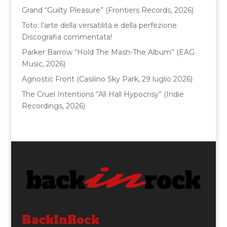
o
Grand “Guilty Pleasure” (Frontiers Records, 2026)
k
Toto: l’arte della versatilità e della perfezione.
Discografia commentata!
Parker Barrow “Hold The Mash-The Album” (EAG
Music, 2026)
Agnostic Front (Casilino Sky Park, 29 luglio 2026)
The Cruel Intentions “All Hall Hypocrisy” (Indie
Recordings, 2026)
BackInRock