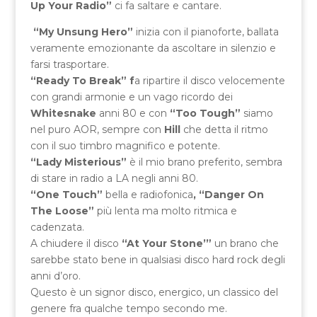
Up Your Radio”
ci fa saltare e cantare.
“My Unsung Hero”
inizia con il pianoforte, ballata
veramente emozionante da ascoltare in silenzio e
farsi trasportare.
“Ready To Break” f
a ripartire il disco velocemente
con grandi armonie e un vago ricordo dei
Whitesnake
anni 80 e con
“Too Tough”
siamo
nel puro AOR, sempre con
Hill
che detta il ritmo
con il suo timbro magnifico e potente.
“Lady Misterious”
è il mio brano preferito, sembra
di stare in radio a LA negli anni 80.
“One Touch”
bella e radiofonica
, “Danger On
The Loose”
più lenta ma molto ritmica e
cadenzata.
A chiudere il disco
“At Your Stone’”
un brano che
sarebbe stato bene in qualsiasi disco hard rock degli
anni d’oro.
Questo è un signor disco, energico, un classico del
genere fra qualche tempo secondo me.