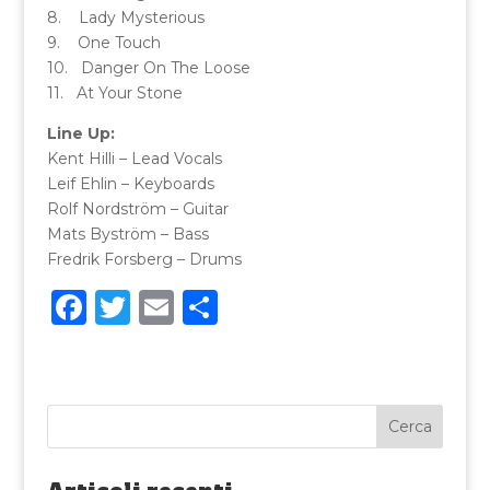
8. Lady Mysterious
9. One Touch
10. Danger On The Loose
11. At Your Stone
Line Up:
Kent Hilli – Lead Vocals
Leif Ehlin – Keyboards
Rolf Nordström – Guitar
Mats Byström – Bass
Fredrik Forsberg – Drums
F
T
E
C
a
w
m
o
c
it
ai
n
e
te
l
di
b
r
vi
o
di