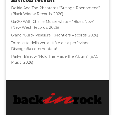
Articoli recenti
o
Delirio And The Phantoms “Strange Phenomena”
k
(Black Widow Records, 2026)
Ga-20 With Charlie Musselwhite – “Blues Now”
(New West Records, 2026)
Grand “Guilty Pleasure” (Frontiers Records, 2026)
Toto: l’arte della versatilità e della perfezione.
Discografia commentata!
Parker Barrow “Hold The Mash-The Album” (EAG
Music, 2026)