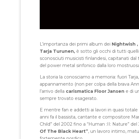
L’importanza dei primi album dei
Nightwish 
Tarja Turunen,
è sotto gli occhi di tutti quel
sconosciuti musicisti finlandesi, capitanati da
del power metal sinfonico dalla loro mostruosa
La storia la conosciamo a memoria: fuori Tarja
appannamento (non per colpa della brava Anne
l’arrivo della
carismatica Floor Jansen
e di u
sempre trovato esagerato.
E mentre fan e addetti ai lavori in quasi tota
anni fa il bassista, cantante e compositore Mar
Child” del 2002 fino a “Human :II: Nature” del 
Of The Black Heart”
, un lavoro intimo, mat
fortemente nordico.