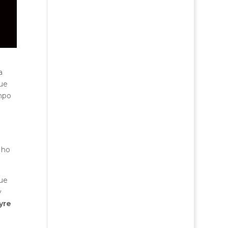
a
que
impo
 ho
que
y
yre