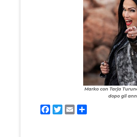
Marko con Tarja Turune
dopo gli ann
F
T
E
C
a
w
m
o
c
it
ai
n