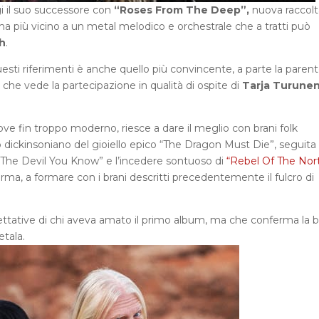
i il suo successore con
“Roses From The Deep”,
nuova raccolt
a ma più vicino a un metal melodico e orchestrale che a tratti può
h
.
esti riferimenti è anche quello più convincente, a parte la parent
che vede la partecipazione in qualità di ospite di
Tarja Turune
ove fin troppo moderno, riesce a dare il meglio con brani folk
 dickinsoniano del gioiello epico “The Dragon Must Die”, seguita 
di “The Devil You Know” e l’incedere sontuoso di
“Rebel Of The Nor
rma, a formare con i brani descritti precedentemente il fulcro di
ettative di chi aveva amato il primo album, ma che conferma la 
etala.