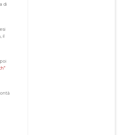
a di
esi
n
, il
poi
th”
bontà