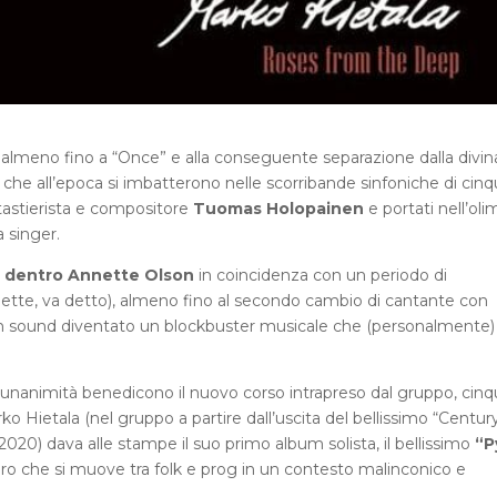
,
almeno fino a “Once” e alla conseguente separazione dalla divin
li che all’epoca si imbatterono nelle scorribande sinfoniche di cin
l tastierista e compositore
Tuomas Holopainen
e portati nell’ol
 singer.
,
dentro Annette Olson
in coincidenza con un periodo di
tte, va detto), almeno fino al secondo cambio di cantante con
n sound diventato un blockbuster musicale che (personalmente)
le unanimità benedicono il nuovo corso intrapreso dal gruppo, cin
ko Hietala (nel gruppo a partire dall’uscita del bellissimo “Centur
2020) dava alle stampe il suo primo album solista, il bellissimo
“P
uro che si muove tra folk e prog in un contesto malinconico e