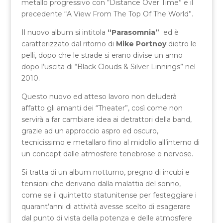
metallo progressivo con “Distance Over Time” e il
precedente “A View From The Top Of The World”.
Il nuovo album si intitola
“Parasomnia”
ed è
caratterizzato dal ritorno di
Mike Portnoy
dietro le
pelli, dopo che le strade si erano divise un anno
dopo l’uscita di “Black Clouds & Silver Linnings” nel
2010.
Questo nuovo ed atteso lavoro non deluderà
affatto gli amanti dei “Theater”, così come non
servirà a far cambiare idea ai detrattori della band,
grazie ad un approccio aspro ed oscuro,
tecnicissimo e metallaro fino al midollo all’interno di
un concept dalle atmosfere tenebrose e nervose.
Si tratta di un album notturno, pregno di incubi e
tensioni che derivano dalla malattia del sonno,
come se il quintetto statunitense per festeggiare i
quarant’anni di attività avesse scelto di esagerare
dal punto di vista della potenza e delle atmosfere