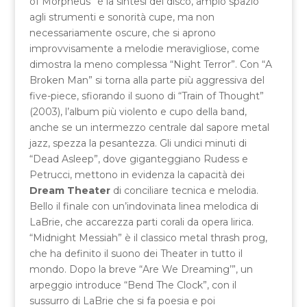
of Morpheus” è la sintesi del disco, ampio spazio
agli strumenti e sonorità cupe, ma non
necessariamente oscure, che si aprono
improvvisamente a melodie meravigliose, come
dimostra la meno complessa “Night Terror”. Con “A
Broken Man” si torna alla parte più aggressiva del
five-piece, sfiorando il suono di “Train of Thought”
(2003), l’album più violento e cupo della band,
anche se un intermezzo centrale dal sapore metal
jazz, spezza la pesantezza. Gli undici minuti di
“Dead Asleep”, dove giganteggiano Rudess e
Petrucci, mettono in evidenza la capacità dei
Dream Theater
di conciliare tecnica e melodia.
Bello il finale con un’indovinata linea melodica di
LaBrie, che accarezza parti corali da opera lirica.
“Midnight Messiah” è il classico metal thrash prog,
che ha definito il suono dei Theater in tutto il
mondo. Dopo la breve “Are We Dreaming’”, un
arpeggio introduce “Bend The Clock”, con il
sussurro di LaBrie che si fa poesia e poi