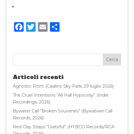
F
T
E
C
a
w
m
o
c
it
ai
n
e
te
l
di
b
r
vi
o
di
Articoli recenti
o
Agnostic Front (Casilino Sky Park, 29 luglio 2026)
k
The Cruel Intentions “All Hall Hypocrisy” (Indie
Recordings, 2026)
Bywater Call “Broken Souvenirs” (Bywatwer Call
Records, 2026)
Red Clay Strays “Grateful” (HYBCO Records/RCA
Records, 2026)