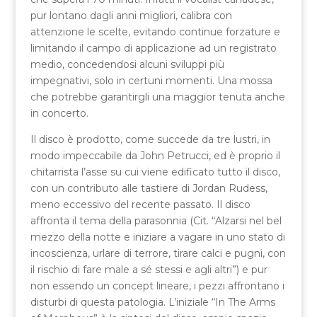
pur lontano dagli anni migliori, calibra con
attenzione le scelte, evitando continue forzature e
limitando il campo di applicazione ad un registrato
medio, concedendosi alcuni sviluppi più
impegnativi, solo in certuni momenti. Una mossa
che potrebbe garantirgli una maggior tenuta anche
in concerto.
Il disco è prodotto, come succede da tre lustri, in
modo impeccabile da John Petrucci, ed è proprio il
chitarrista l’asse su cui viene edificato tutto il disco,
con un contributo alle tastiere di Jordan Rudess,
meno eccessivo del recente passato. Il disco
affronta il tema della parasonnia (Cit. “Alzarsi nel bel
mezzo della notte e iniziare a vagare in uno stato di
incoscienza, urlare di terrore, tirare calci e pugni, con
il rischio di fare male a sé stessi e agli altri”) e pur
non essendo un concept lineare, i pezzi affrontano i
disturbi di questa patologia. L’iniziale “In The Arms