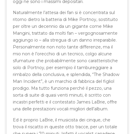
oggi ne sono i massimi depositari.
Naturalmente l’attesa dei fan si è concentrata sul
ritorno dietro la batteria di Mike Portnoy, sostituito
per oltre un decennio da un gigante come Mike
Mangini, trattato da molti fan – vergognosamente
aggiungo io – alla stregua di un danno irreparabile.
Personalmente non noto tante differenze, ma il
mio non è l’orecchio di un tecnico, colgo alcune
sfumature che probabilmente sono caratteristiche
solo di Portnoy, per esempio il tambureggiare a
rimbalzo della conclusiva, e splendida, “The Shadow
Man Incident”, è un marchio di fabbrica del figliol
prodigo. Ma tutto funziona perché il pezzo, una
sorta di suite di quasi venti minuti, è scritto con
incastri perfetti e il contestato James LaBrie, offre
una delle prestazioni vocali migliori dell’album.
Ed è proprio LaBrie, il musicista dei cinque, che
trova il riscatto in queste otto tracce, per un totale
che supera i 70 minuti. Infatti il vocalist canadese,