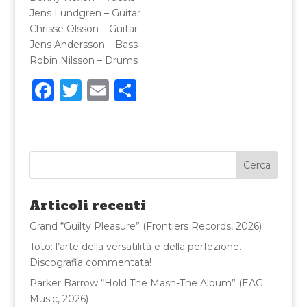
Jens Lundgren – Guitar
Chrisse Olsson – Guitar
Jens Andersson – Bass
Robin Nilsson – Drums
F
T
E
C
a
w
m
o
c
it
ai
n
e
te
l
di
b
r
vi
o
di
Articoli recenti
o
Grand “Guilty Pleasure” (Frontiers Records, 2026)
k
Toto: l’arte della versatilità e della perfezione.
Discografia commentata!
Parker Barrow “Hold The Mash-The Album” (EAG
Music, 2026)