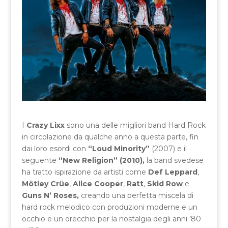
I
Crazy Lixx
sono una delle migliori band Hard Rock
in circolazione da qualche anno a questa parte, fin
dai loro esordi con
“Loud Minority”
(2007) e il
seguente
“New Religion” (2010),
la band svedese
ha tratto ispirazione da artisti come
Def Leppard
,
Mötley Crüe
,
Alice Cooper
,
Ratt
,
Skid Row
e
Guns N’ Roses,
creando una perfetta miscela di
hard rock melodico con produzioni moderne e un
occhio e un orecchio per la nostalgia degli anni ’80