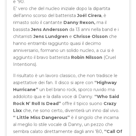
e ’90.
E’ vero che del nucleo iniziale dopo la dipartita
dell’anno scorso del batterista
Joél Cirera
, è
rimasto solo il cantante
Danny Rexon,
ma il
bassista
Jens Andersson
da 13 anni nella band e i
chitarristi
Jens Lundgren
e
Chrisse Olsson
che
hanno entrambi raggiunto quasi il decimo
anniversario, formano un solido nucleo, a cui si è
aggiunto il bravo batterista
Robin Nilsson
(Cruel
Intentions).
Il risultato è un lavoro classico, che non tradisce le
aspettative dei fan. Il disco si apre con
“Highway
Hurricane”
un bel brano rock, sporco ruvido ma
addolcito qua e la dalla voce di Danny.
“Who Said
Rock N’ Roll Is Dead”
offre il tipico suono
Crazy
Lixx
che, ne sono certo, diventerà un inno dal vivo.
“ Little Miss Dangerous”
è il singolo che incarna
al meglio lo stile vocale di Danny, un pezzo che
sembra calato direttamente dagli anni ’80,
“Call Of