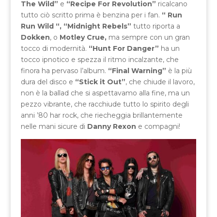
The Wild”
e
“Recipe For Revolution”
ricalcano
tutto ciò scritto prima è benzina per i fan.
“ Run
Run Wild “,
“Midnight Rebels”
tutto riporta a
Dokken
, o
Motley Crue,
ma sempre con un gran
tocco di modernità.
“Hunt For Danger”
ha un
tocco ipnotico e spezza il ritmo incalzante, che
finora ha pervaso l’album.
“Final Warning”
è la più
dura del disco e
“Stick it Out”
, che chiude il lavoro,
non è la ballad che si aspettavamo alla fine, ma un
pezzo vibrante, che racchiude tutto lo spirito degli
anni ’80 har rock, che riecheggia brillantemente
nelle mani sicure di
Danny Rexon
e compagni!