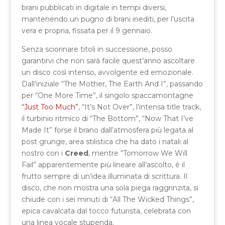
brani pubblicati in digitale in tempi diversi,
mantenendo un pugno di brani inediti, per l’uscita
vera e propria, fissata per il 9 gennaio.
Senza sciorinare titoli in successione, posso
garantirvi che non sarà facile quest’anno ascoltare
un disco così intenso, avvolgente ed emozionale.
Dall’iniziale “The Mother, The Earth And I”, passando
per “One More Time”, il singolo spaccamontagne
“Just Too Much”
, “It’s Not Over”, l’intensa title track,
il turbinio ritmico di “The Bottom”, “Now That I’ve
Made It” forse il brano dall’atmosfera più legata al
post grunge, area stilistica che ha dato i natali al
nostro con i
Creed
, mentre “Tomorrow We Will
Fail” apparentemente più lineare all’ascolto, è il
frutto sempre di un’idea illuminata di scrittura. Il
disco, che non mostra una sola piega raggrinzita, si
chiude con i sei minuti di “All The Wicked Things”,
epica cavalcata dal tocco futurista, celebrata con
una linea vocale stupenda.