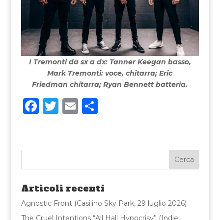
I Tremonti da sx a dx: Tanner Keegan basso,
Mark Tremonti: voce, chitarra; Eric
Friedman chitarra; Ryan Bennett batteria.
F
T
E
C
a
w
m
o
c
it
ai
n
e
te
l
di
b
r
vi
o
di
Articoli recenti
o
Agnostic Front (Casilino Sky Park, 29 luglio 2026)
k
The Cruel Intentions “All Hall Hypocrisy” (Indie