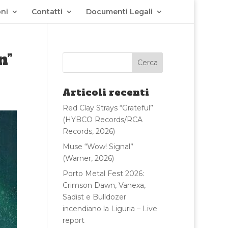
ni
Contatti
Documenti Legali
n”
Articoli recenti
Red Clay Strays “Grateful”
(HYBCO Records/RCA
Records, 2026)
Muse “Wow! Signal”
(Warner, 2026)
Porto Metal Fest 2026:
Crimson Dawn, Vanexa,
Sadist e Bulldozer
incendiano la Liguria – Live
report