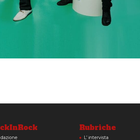
ckInRock
Rubriche
dazione
L’ intervista