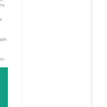
nna
la
ggio
co,