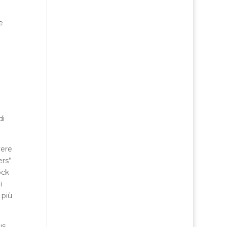
e
i
di
vere
ers”
ock
i
 più
us