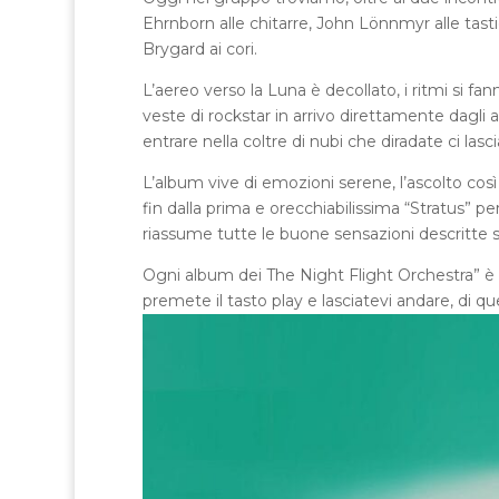
Ehrnborn alle chitarre, John Lönnmyr alle tast
Brygard ai cori.
L’aereo verso la Luna è decollato, i ritmi si fan
veste di rockstar in arrivo direttamente dagli a
entrare nella coltre di nubi che diradate ci lasc
L’album vive di emozioni serene, l’ascolto co
fin dalla prima e orecchiabilissima “Stratus” p
riassume tutte le buone sensazioni descritte s
Ogni album dei The Night Flight Orchestra” è u
premete il tasto play e lasciatevi andare, di q