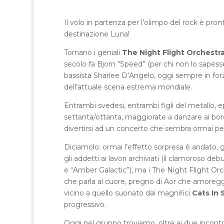
Il volo in partenza per l’olimpo del rock è pronto
destinazione Luna!
Tornano i geniali
The Night Flight Orchestr
secolo fa Bjorn “Speed” (per chi non lo sapes
bassista Sharlee D’Angelo, oggi sempre in for
dell’attuale scena estrema mondiale.
Entrambi svedesi, entrambi figli del metallo, e
settanta/ottanta, maggiorate a danzare ai bordi 
divertirsi ad un concerto che sembra ormai p
Diciamolo: ormai l’effetto sorpresa è andato, g
gli addetti ai lavori archiviati (il clamoroso de
e “Amber Galactic”), ma i The Night Flight Or
che parla al cuore, pregno di Aor che amoreggi
vicino a quello suonato dai magnifici
Cats In 
progressivo.
Oggi nel gruppo troviamo, oltre ai due incontr