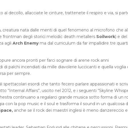
 al decollo, allacciate le cinture, trattenete il respiro e via, si part
a
, creatura nata dalle menti di quel fenomeno al microfono che al
se frontman degli storici melodic death metallers
Soilwork
) e del
za agli
Arch Enemy
ma dal curriculum da far impallidire tre quart
ppure ancora pronti per farci sognare di arene rock anni
di palchi incendiati da mille diavolerie luccicanti e quella voglia 
ersa per sempre.
li spettacolari esordi che tanto fecero parlare appassionati e scri
butto “Internal Affairs”, uscito nel 2012, e i seguenti “Skyline Whisp
chestra continuano a regalarci grande musica sotto forma di un r
a con la pop music e il soul e trasforma il sound in un qualcosa d
Space,
anche se il rock dei maestri inglesi è meno danzereccio e
astati leader, Sebastian Forlund alle chitarre e percussioni, Rasm