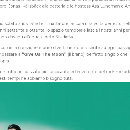
iere, Jonas Källsbäck alla batteria e le hostess Asa Lundman e A
no subito ariosi, Strid è il mattatore, ancora una volta perfetto nel
nni settanta e ottanta, lo spazio temporale lascia i nostri anni per
iano davanti all’entrata dello Studio54.
sì come la creazione è puro divertimento e si sente ad ogni passa
er passare a
“Give Us The Moon”
(il brano), perfetto singolo che
opra.
n tuffo nel passato più luccicante ed irriverente del rock melodi
uesti tempi ne abbiamo bisogno tutti.