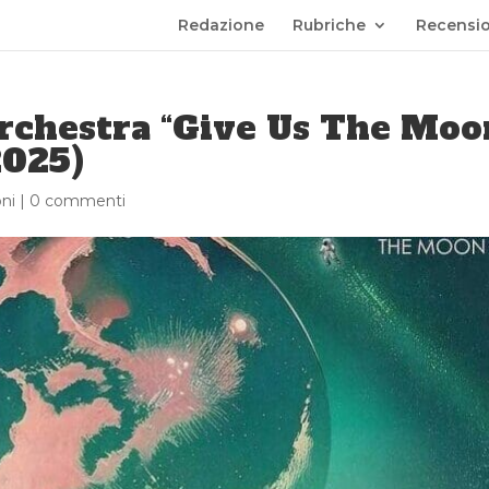
Redazione
Rubriche
Recensio
rchestra “Give Us The Moo
2025)
ni
|
0 commenti