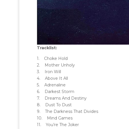
Tracklist:
1. Choke Hold
2. Mother Unholy
3. Iron Will
4. Above It All
5. Adrenaline
6. Darkest Storm
7. Dreams And Destiny
8. Dust To Dust
9. The Darkness That Divides
10. Mind Games
11. You’re The Joker