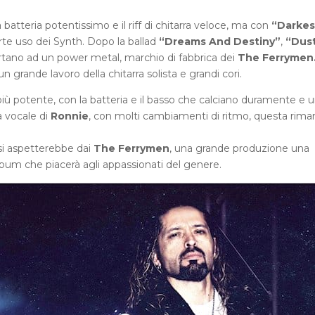
batteria potentissimo e il riff di chitarra veloce, ma con
“Darkes
orte uso dei Synth. Dopo la ballad
“Dreams And Destiny”
,
“Dust
ortano ad un power metal, marchio di fabbrica dei
The Ferrymen
un grande lavoro della chitarra solista e grandi cori.
più potente, con la batteria e il basso che calciano duramente e un
a vocale di
Ronnie
, con molti cambiamenti di ritmo, questa rima
 si aspetterebbe dai
The Ferrymen
, una grande produzione una
lbum che piacerà agli appassionati del genere.