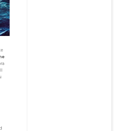
te
he
ora
Il
si
d