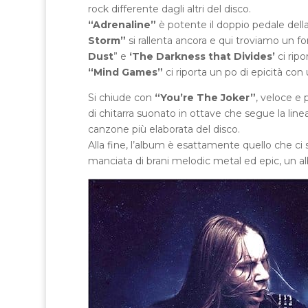
rock differente dagli altri del disco.
“Adrenaline”
è potente il doppio pedale della 
Storm”
si rallenta ancora e qui troviamo un f
Dust
” e
‘The Darkness that Divides’
ci rip
“Mind Games”
ci riporta un po di epicità con 
Si chiude con
“You’re The Joker”
, veloce e 
di chitarra suonato in ottave che segue la line
canzone più elaborata del disco.
Alla fine, l’album è esattamente quello che ci
manciata di brani melodic metal ed epic, un a