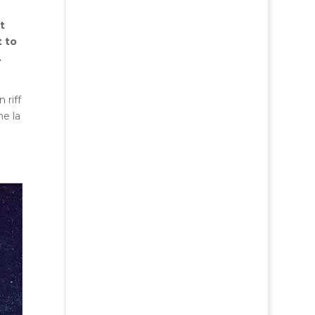
t
 to
.
 riff
ne la