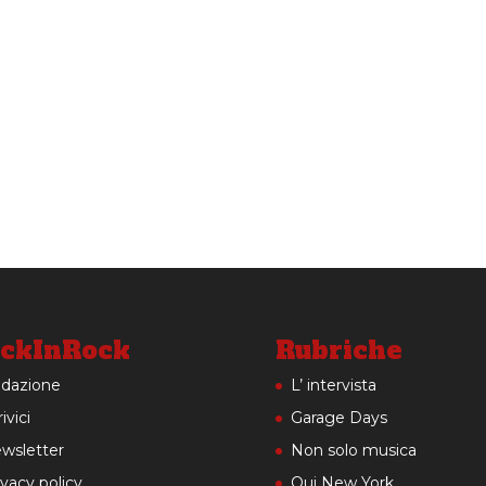
ckInRock
Rubriche
dazione
L’ intervista
ivici
Garage Days
wsletter
Non solo musica
ivacy policy
Qui New York