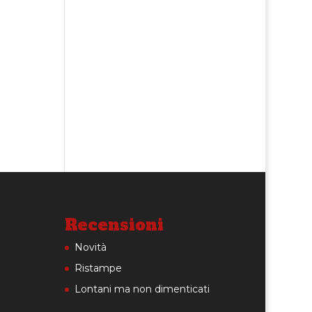
Recensioni
Novità
Ristampe
Lontani ma non dimenticati