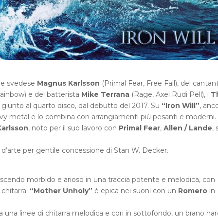
ore svedese
Magnus Karlsson
(Primal Fear, Free Fall), del cantan
ainbow) e del batterista
Mike Terrana
(Rage, Axel Rudi Pell), i
T
giunto al quarto disco, dal debutto del 2017. Su
“Iron Will”
, anc
avy metal e lo combina con arrangiamenti più pesanti e moderni. 
arlsson
, noto per il suo lavoro con
Primal Fear
,
Allen / Lande
, 
 d’arte per gentile concessione di Stan W. Decker.
escendo morbido e arioso in una traccia potente e melodica, con
 chitarra.
“Mother Unholy”
è epica nei suoni con un
Romero
in
a una linee di chitarra melodica e cori in sottofondo, un brano har