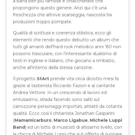
a band ben più famose e chiacchierate che
propongono questo genere. Anzi qui c’è una
freschezza che altrove scarseggia, nascosta tra
produzioni troppo pompate.
Qualità di scrittura e coerenza stilistica, ecco gli
elementi che rendo questo debutto un album che
tutti gli amanti dell’hard rock melodico anni ’80 non
possono trascurare, con l’interessante dualismo di
testi in inglese e italiano, che giocano a rimbalzo,
anche all’interno della stessa canzone.
Il progetto
StArt
prende vita circa diciotto mesi fa
grazie al tastierista Riccardo Fazion e al cantante
Andrea Vettore. In un crescendo di lavoro ed
entusiasmo, strada facendo sono saliti sul
carrozzone personaggi importati, attratti da cotanta
qualità. Ecco così il chitarrista Jonathan Gasparini
(
Mamamicarburo
,
Marco Ligabue
,
Michele Luppi
Band
) ed un lotto di musicisti di altissimo livello, con
la chicca di Michele Luppi che si è offerto di suonare