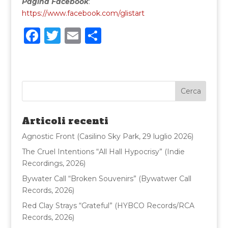
Pagina Facebook
:
https://www.facebook.com/glistart
F
T
E
C
a
w
m
o
c
it
ai
n
e
te
l
di
b
r
vi
o
di
Articoli recenti
o
Agnostic Front (Casilino Sky Park, 29 luglio 2026)
k
The Cruel Intentions “All Hall Hypocrisy” (Indie
Recordings, 2026)
Bywater Call “Broken Souvenirs” (Bywatwer Call
Records, 2026)
Red Clay Strays “Grateful” (HYBCO Records/RCA
Records, 2026)