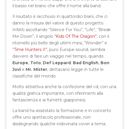
il basso nel brano che offre il nome alla band.
Il risultato è racchiuso in quattordici brani, che ci
danno la misura del valore di questo progetto.
Infatti ascoltando “Silence For You”, “Life”, “Break
Me Down”, il singolo
“Kids Of The Dragon”
, con il
ritornello più bello degli ultimi mesi, “Wonder” e
“
Time Hunters II”
, puro Europe-sound, sembra
davvero di fare un viaggio nel tempo, quando
Europe
,
Toto
,
Def Leppard
;
Bad English
,
Bon
Jovi
e
Mr. Mister
, dettavano legge in tutte le
classifiche del mondo.
Molto attrattiva anche la confezione del cd, con una
qualità grafica importante, con riferimenti alla
fantascienza e ai fumetti giapponesi.
La band ha assestato la formazione e in concerto
offre uno spettacolo professionale, non
disdegnando qualche indovinata cover a tema.