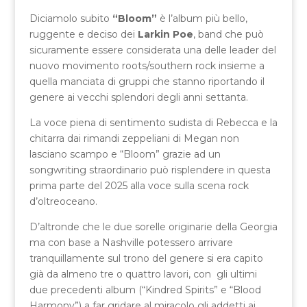
Diciamolo subito
“Bloom”
è l’album più bello,
ruggente e deciso dei
Larkin Poe
, band che può
sicuramente essere considerata una delle leader del
nuovo movimento roots/southern rock insieme a
quella manciata di gruppi che stanno riportando il
genere ai vecchi splendori degli anni settanta.
La voce piena di sentimento sudista di Rebecca e la
chitarra dai rimandi zeppeliani di Megan non
lasciano scampo e “Bloom” grazie ad un
songwriting straordinario può risplendere in questa
prima parte del 2025 alla voce sulla scena rock
d’oltreoceano.
D’altronde che le due sorelle originarie della Georgia
ma con base a Nashville potessero arrivare
tranquillamente sul trono del genere si era capito
già da almeno tre o quattro lavori, con gli ultimi
due precedenti album (“Kindred Spirits” e “Blood
Harmony”) a far gridare al miracolo gli addetti ai