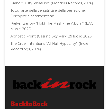
o
Grand “Guilty Pleasure” (Frontiers Records, 2026)
k
Toto: l’arte della versatilità e della perfezione.
Discografia commentata!
Parker Barrow “Hold The Mash-The Album” (EAG
Music, 2026)
Agnostic Front (Casilino Sky Park, 29 luglio 2026)
The Cruel Intentions “All Hall Hypocrisy” (Indie
Recordings, 2026)
BackInRock