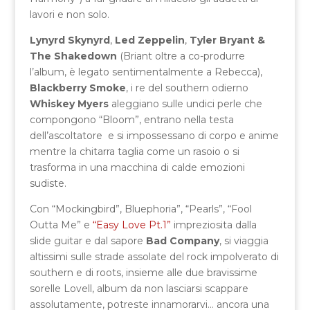
lavori e non solo.
Lynyrd Skynyrd
,
Led Zeppelin
,
Tyler Bryant &
The Shakedown
(Briant oltre a co-produrre
l’album, è legato sentimentalmente a Rebecca),
Blackberry Smoke
, i re del southern odierno
Whiskey Myers
aleggiano sulle undici perle che
compongono “Bloom”, entrano nella testa
dell’ascoltatore e si impossessano di corpo e anime
mentre la chitarra taglia come un rasoio o si
trasforma in una macchina di calde emozioni
sudiste.
Con “Mockingbird”, Bluephoria”, “Pearls”, “Fool
Outta Me” e
“Easy Love Pt.1”
impreziosita dalla
slide guitar e dal sapore
Bad Company
, si viaggia
altissimi sulle strade assolate del rock impolverato di
southern e di roots, insieme alle due bravissime
sorelle Lovell, album da non lasciarsi scappare
assolutamente, potreste innamorarvi… ancora una