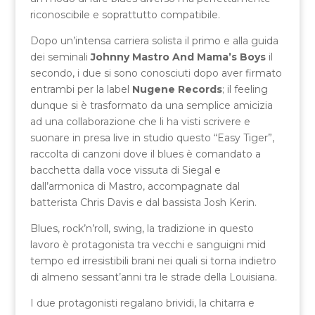
riconoscibile e soprattutto compatibile.
Dopo un’intensa carriera solista il primo e alla guida
dei seminali
Johnny Mastro And Mama’s Boys
il
secondo, i due si sono conosciuti dopo aver firmato
entrambi per la label
Nugene Records
; il feeling
dunque si è trasformato da una semplice amicizia
ad una collaborazione che li ha visti scrivere e
suonare in presa live in studio questo “Easy Tiger”,
raccolta di canzoni dove il blues è comandato a
bacchetta dalla voce vissuta di Siegal e
dall’armonica di Mastro, accompagnate dal
batterista Chris Davis e dal bassista Josh Kerin.
Blues, rock’n’roll, swing, la tradizione in questo
lavoro è protagonista tra vecchi e sanguigni mid
tempo ed irresistibili brani nei quali si torna indietro
di almeno sessant’anni tra le strade della Louisiana.
I due protagonisti regalano brividi, la chitarra e