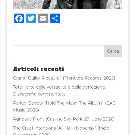
F
T
E
C
a
w
m
o
c
it
ai
n
e
te
l
di
b
r
vi
o
di
Articoli recenti
o
Grand “Guilty Pleasure” (Frontiers Records, 2026)
k
Toto: l’arte della versatilità e della perfezione.
Discografia commentata!
Parker Barrow “Hold The Mash-The Album” (EAG
Music, 2026)
Agnostic Front (Casilino Sky Park, 29 luglio 2026)
The Cruel Intentions “All Hall Hypocrisy” (Indie