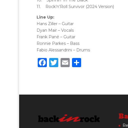
11. Rock’n’Roll Survivor (2024 Version)
Line Up:
Hans Ziller – Guitar
Dyan Mair – Vocals
Frank Pané – Guitar
Ronnie Parkes – Bass
Fabio Alessandrini – Drums
F
T
E
C
a
w
m
o
c
it
ai
n
e
te
l
di
b
r
vi
o
di
o
Ba
k
Re