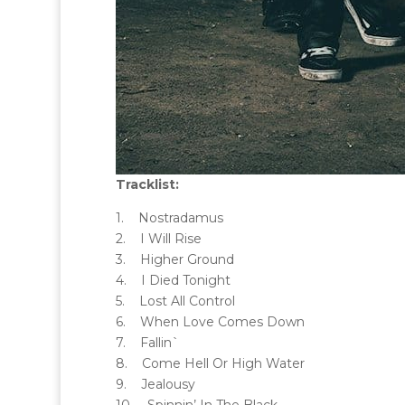
Tracklist:
1. Nostradamus
2. I Will Rise
3. Higher Ground
4. I Died Tonight
5. Lost All Control
6. When Love Comes Down
7. Fallin`
8. Come Hell Or High Water
9. Jealousy
10. Spinnin’ In The Black