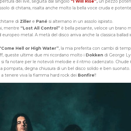
pertura dei live, seguita dal singolo
“I Will Rise”
,
un pezzo poten
assolo di chitarra, risalta anche molto la bella voce cruda e potente
hitarre di
Ziller
e
Pané
si alternano in un assolo ispirato.
ni, mentre
“Lost All Control”
è bella pesante, veloce un brano 
nd europeo metal. A metà del disco arriva anche la classica ballad 
“Come Hell or High Water”
, la mia preferita con cambi di tem
iff, queste ultime due mi ricordano molto i
Dokken
di George Ly
 si fa notare per le notevoli melodie e il ritmo cadenzato. Chude 
la pompata, degna chiusura di un bel disco solido e ben suonato.
9 a tenere viva la fiamma hard rock dei
Bonfire
!!