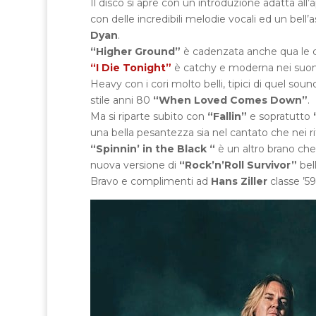
Il disco si apre con un introduzione adatta all’a
con delle incredibili melodie vocali ed un bell’
Dyan
.
“Higher Ground”
è cadenzata anche qua le c
“I Die Tonight”
è catchy e moderna nei suo
Heavy con i cori molto belli, tipici di quel sou
stile anni 80
“When Loved Comes Down”
.
Ma si riparte subito con
“Fallin”
e sopratutto
una bella pesantezza sia nel cantato che nei r
“Spinnin’ in the Black “
è un altro brano che
nuova versione di
“Rock’n’Roll Survivor”
bel
Bravo e complimenti ad
Hans Ziller
classe ’5