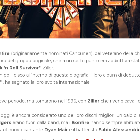
fire
(originariamente nominati Cancunen), del veterano della chi
o del gruppo originale, che a un certo punto era addirittura sta
 ‘n Roll Survivor”
Ziller.
n po il disco all’interno di questa biografia. il loro album di debutt
”,
ha segnato la loro svolta internazionale.
reve periodo, ma tornarono nel 1996, con
Ziller
che rivendicava i di
oggi è ancora considerato uno dei loro dischi migliori, un paio di 
lgers
erano fuori dalla band, ma i
Bonfire
hanno sempre abituato
iva il nuovo cantante
Dyan Mair
e il batterista
Fabio Alessandrin