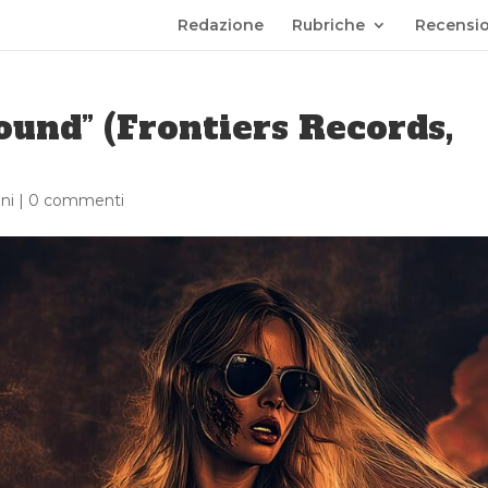
Redazione
Rubriche
Recensio
ound” (Frontiers Records,
ni
|
0 commenti