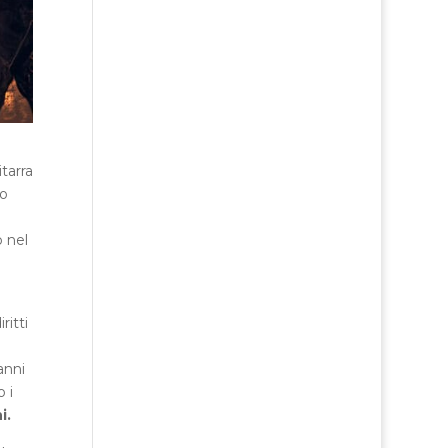
tarra
to
o nel
ritti
anni
 i
i.