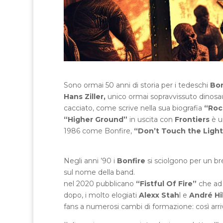
Sono ormai 50 anni di storia per i tedeschi
Bon
Hans Ziller,
unico ormai sopravvissuto dinosaur
cacciato, come scrive nella sua biografia
“Rock
“Higher Ground”
in uscita con
Frontiers
è u
1986 come Bonfire,
“Don’t Touch the Light
Negli anni ’90 i
Bonfire
si sciolgono per un b
sul nome della band.
nel 2020 pubblicano
“Fistful Of Fire”
che ad 
dopo, i molto elogiati
Alexx Stah
l e
André Hi
fans a numerosi cambi di formazione: così arr