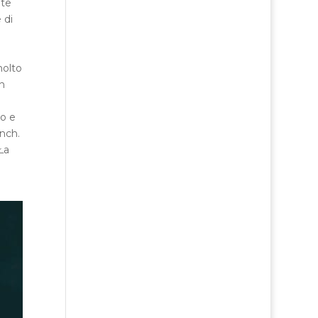
te
 di
molto
in
po e
nch.
Ła