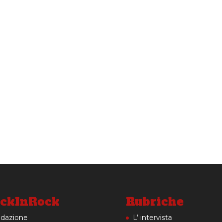
ckInRock
Rubriche
dazione
L’ intervista