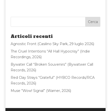
a
w
m
o
c
it
ai
n
e
te
l
di
b
r
vi
o
di
Articoli recenti
o
Agnostic Front (Casilino Sky Park, 29 luglio 2026)
k
The Cruel Intentions “All Hall Hypocrisy” (Indie
Recordings, 2026)
Bywater Call “Broken Souvenirs” (Bywatwer Call
Records, 2026)
Red Clay Strays “Grateful” (HYBCO Records/RCA
Records, 2026)
Muse “Wow! Signal” (Warner, 2026)