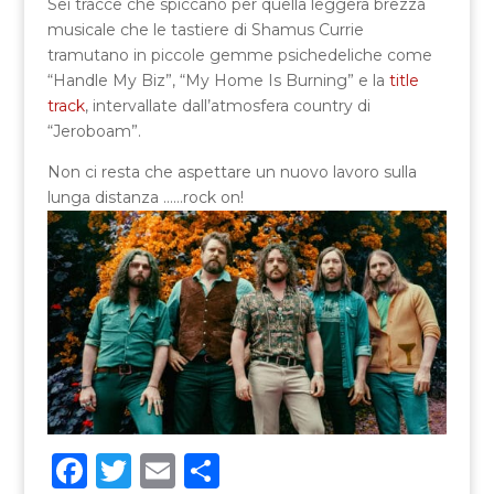
Sei tracce che spiccano per quella leggera brezza
musicale che le tastiere di Shamus Currie
tramutano in piccole gemme psichedeliche come
“Handle My Biz”, “My Home Is Burning” e la
title
track
, intervallate dall’atmosfera country di
“Jeroboam”.
Non ci resta che aspettare un nuovo lavoro sulla
lunga distanza ……rock on!
F
T
E
C