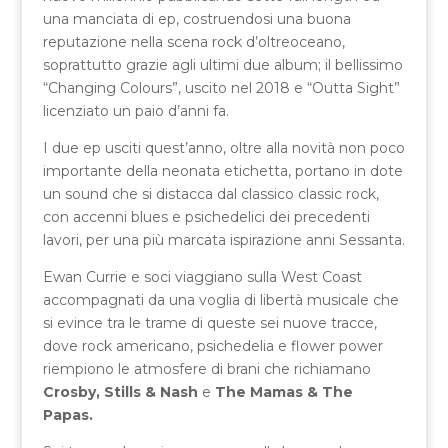
una manciata di ep, costruendosi una buona
reputazione nella scena rock d’oltreoceano,
soprattutto grazie agli ultimi due album; il bellissimo
“Changing Colours”, uscito nel 2018 e “Outta Sight”
licenziato un paio d’anni fa.
I due ep usciti quest’anno, oltre alla novità non poco
importante della neonata etichetta, portano in dote
un sound che si distacca dal classico classic rock,
con accenni blues e psichedelici dei precedenti
lavori, per una più marcata ispirazione anni Sessanta.
Ewan Currie e soci viaggiano sulla West Coast
accompagnati da una voglia di libertà musicale che
si evince tra le trame di queste sei nuove tracce,
dove rock americano, psichedelia e flower power
riempiono le atmosfere di brani che richiamano
Crosby, Stills & Nash
e
The Mamas & The
Papas.