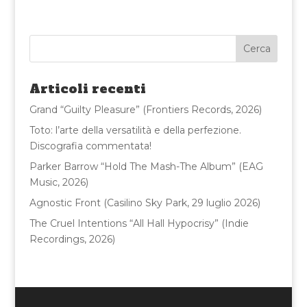
c
it
ai
n
e
te
l
di
b
r
vi
o
di
Articoli recenti
o
Grand “Guilty Pleasure” (Frontiers Records, 2026)
k
Toto: l’arte della versatilità e della perfezione.
Discografia commentata!
Parker Barrow “Hold The Mash-The Album” (EAG
Music, 2026)
Agnostic Front (Casilino Sky Park, 29 luglio 2026)
The Cruel Intentions “All Hall Hypocrisy” (Indie
Recordings, 2026)