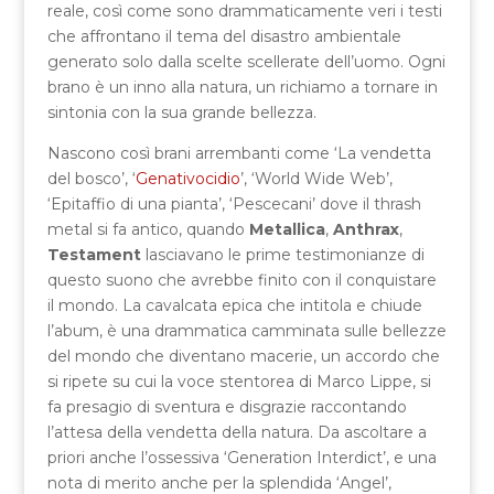
reale, così come sono drammaticamente veri i testi
che affrontano il tema del disastro ambientale
generato solo dalla scelte scellerate dell’uomo. Ogni
brano è un inno alla natura, un richiamo a tornare in
sintonia con la sua grande bellezza.
Nascono così brani arrembanti come ‘La vendetta
del bosco’, ‘
Genativocidio
’, ‘World Wide Web’,
‘Epitaffio di una pianta’, ‘Pescecani’ dove il thrash
metal si fa antico, quando
Metallica
,
Anthrax
,
Testament
lasciavano le prime testimonianze di
questo suono che avrebbe finito con il conquistare
il mondo. La cavalcata epica che intitola e chiude
l’abum, è una drammatica camminata sulle bellezze
del mondo che diventano macerie, un accordo che
si ripete su cui la voce stentorea di Marco Lippe, si
fa presagio di sventura e disgrazie raccontando
l’attesa della vendetta della natura. Da ascoltare a
priori anche l’ossessiva ‘Generation Interdict’, e una
nota di merito anche per la splendida ‘Angel’,