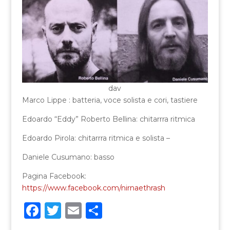
dav
Marco Lippe : batteria, voce solista e cori, tastiere
Edoardo “Eddy” Roberto Bellina: chitarrra ritmica
Edoardo Pirola: chitarrra ritmica e solista –
Daniele Cusumano: basso
Pagina Facebook:
https://www.facebook.com/nirnaethrash
F
T
E
C
a
w
m
o