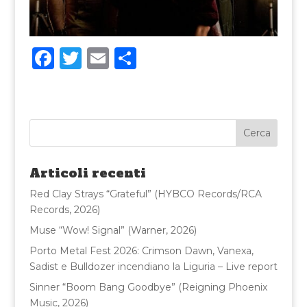
F
T
E
C
a
w
m
o
c
it
ai
n
e
te
l
di
b
r
vi
o
di
Articoli recenti
o
Red Clay Strays “Grateful” (HYBCO Records/RCA
k
Records, 2026)
Muse “Wow! Signal” (Warner, 2026)
Porto Metal Fest 2026: Crimson Dawn, Vanexa,
Sadist e Bulldozer incendiano la Liguria – Live report
Sinner “Boom Bang Goodbye” (Reigning Phoenix
Music, 2026)