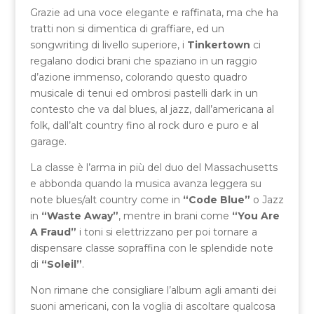
Grazie ad una voce elegante e raffinata, ma che ha
tratti non si dimentica di graffiare, ed un
songwriting di livello superiore, i
Tinkertown
ci
regalano dodici brani che spaziano in un raggio
d’azione immenso, colorando questo quadro
musicale di tenui ed ombrosi pastelli dark in un
contesto che va dal blues, al jazz, dall’americana al
folk, dall’alt country fino al rock duro e puro e al
garage.
La classe è l’arma in più del duo del Massachusetts
e abbonda quando la musica avanza leggera su
note blues/alt country come in
“Code Blue”
o Jazz
in
“Waste Away”
, mentre in brani come
“You Are
A Fraud”
i toni si elettrizzano per poi tornare a
dispensare classe sopraffina con le splendide note
di
“Soleil”
.
Non rimane che consigliare l’album agli amanti dei
suoni americani, con la voglia di ascoltare qualcosa