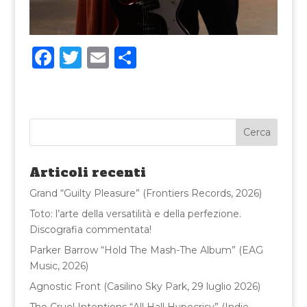
F
T
E
C
a
w
m
o
c
it
ai
n
e
te
l
di
b
r
vi
o
di
Articoli recenti
o
Grand “Guilty Pleasure” (Frontiers Records, 2026)
k
Toto: l’arte della versatilità e della perfezione.
Discografia commentata!
Parker Barrow “Hold The Mash-The Album” (EAG
Music, 2026)
Agnostic Front (Casilino Sky Park, 29 luglio 2026)
The Cruel Intentions “All Hall Hypocrisy” (Indie