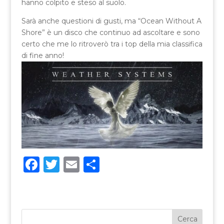
hanno colpito e steso al suolo.
Sarà anche questioni di gusti, ma “Ocean Without A
Shore” è un disco che continuo ad ascoltare e sono
certo che me lo ritroverò tra i top della mia classifica
di fine anno!
F
T
E
C
a
w
m
o
c
it
ai
n
e
te
l
di