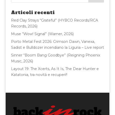
b
r
vi
o
di
Articoli recenti
o
Red Clay Strays “Grateful” (HYBCO Records/RCA
k
Records, 2026)
Muse “Wow! Signal” (Warner, 2026)
Porto Metal Fest 2026: Crimson Dawn, Vanexa,
Sadist e Bulldozer incendiano la Liguria – Live report
Sinner “Boom Bang Goodbye” (Reigning Phoenix
Music, 2026)
Layout 19: The Xcerts, As It Is, The Dear Hunter e
Katatonia, tra novità e recuperi!!