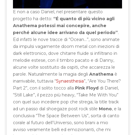
E non a caso Daniel, nel presentare questo
progetto ha detto:
“É quanto di più vicino agli
Anathema potessi mai concepire, anche
perché alcune idee arrivano da quel periodo”
.
Ed infatti le nove tracce di “Ocean…”, sono animate
da impulsi vagamente doom metal con iniezioni di
dark elettronico, dove chitarre fluide si infiltrano in
melodie estese, con il timbro pacato e di Danny,
alcune volte sostituito da ospiti, che accarezza le
parole. Naturalmente la magia degli
Anathema
è
inarrivabile, tuttavia “
Synaesthesia
”, “Are You There?
Part 2”, con il solito tocco alla
Pink Floyd
di Daniel,
“Still Lake”, il pezzo più heavy, “Take Me With You”
con quel suo incedere pop che strega, la title track
ad un passo dal shoegaze post rock stile
Mono
, e la
conclusiva “The Space Between Us”, sorta di canto
corale al futuro dell’Universo, sono brani a mio
avviso veramente belli ed emozionanti, che mi