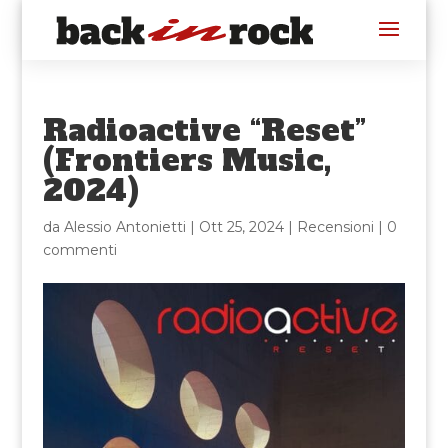
Radioactive “Reset”
(Frontiers Music,
2024)
da
Alessio Antonietti
|
Ott 25, 2024
|
Recensioni
|
0
commenti