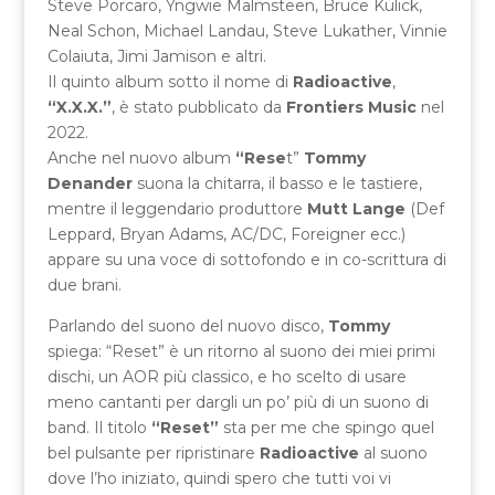
Steve Porcaro, Yngwie Malmsteen, Bruce Kulick,
Neal Schon, Michael Landau, Steve Lukather, Vinnie
Colaiuta, Jimi Jamison e altri.
Il quinto album sotto il nome di
Radioactive
,
“X.X.X.”
, è stato pubblicato da
Frontiers Music
nel
2022.
Anche nel nuovo album
“Rese
t”
Tommy
Denander
suona la chitarra, il basso e le tastiere,
mentre il leggendario produttore
Mutt Lange
(Def
Leppard, Bryan Adams, AC/DC, Foreigner ecc.)
appare su una voce di sottofondo e in co-scrittura di
due brani.
Parlando del suono del nuovo disco,
Tommy
spiega: “Reset” è un ritorno al suono dei miei primi
dischi, un AOR più classico, e ho scelto di usare
meno cantanti per dargli un po’ più di un suono di
band. Il titolo
“Reset”
sta per me che spingo quel
bel pulsante per ripristinare
Radioactive
al suono
dove l’ho iniziato, quindi spero che tutti voi vi