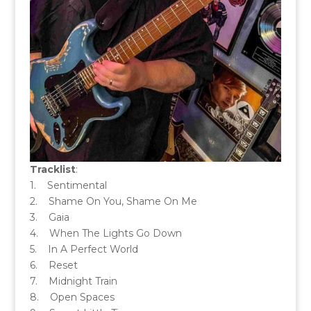
Tracklist
:
1. Sentimental
2. Shame On You, Shame On Me
3. Gaia
4. When The Lights Go Down
5. In A Perfect World
6. Reset
7. Midnight Train
8. Open Spaces