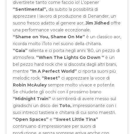
divertirete tanto come faccio io! L’opener
“Sentimental”,
da subito la possibilità di
apprezzare l lavoro di produzione di Denander, un
suono fresco adatto al genere aor,
Jim Jidhed
offre
una performance vocale eccezionale.
“Shame on You, Shame On Me”
è un classico aor,
ricorda molto iToto nel suono della chitarra.
“Gaia”
rallenta e ci porta negli anni ’80, un pezzo di
atmosfera.
“When The Lights Go Down “
è un
bel pezzo hard rock che si discosta dagli altri brani,
mentre
“In A Perfect World”
ci riporta suoni più
melodic rock.
“Reset”
ci apprezzare la voce di
Robin McAuley
sempre molto vivace e potente.
Se chiudete gli occhi con il prossimo brano
“Midnight Train”
vi sembrerà di avere messo sul
giradischi un disco dei
Toto,
impressionante con i
suoi intrecci tastiera e chitarra di cui sono maestri.
“Open Spaces”
e
“Sweet Little Tina”
continuano d impressionare per suoni di
produzione. e senza sorprese arriva anche con