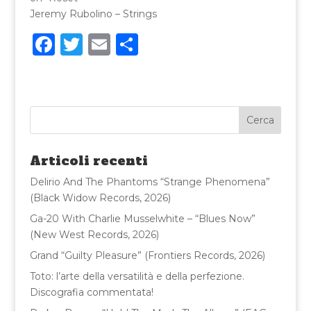
Jeremy Rubolino – Strings
F
T
E
C
a
w
m
o
c
it
ai
n
e
te
l
di
b
r
vi
o
di
Articoli recenti
o
Delirio And The Phantoms “Strange Phenomena”
k
(Black Widow Records, 2026)
Ga-20 With Charlie Musselwhite – “Blues Now”
(New West Records, 2026)
Grand “Guilty Pleasure” (Frontiers Records, 2026)
Toto: l’arte della versatilità e della perfezione.
Discografia commentata!