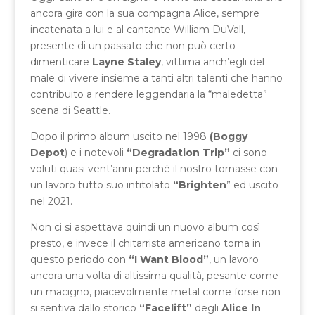
ancora gira con la sua compagna Alice, sempre
incatenata a lui e al cantante William DuVall,
presente di un passato che non può certo
dimenticare
Layne Staley
, vittima anch’egli del
male di vivere insieme a tanti altri talenti che hanno
contribuito a rendere leggendaria la “maledetta”
scena di Seattle.
Dopo il primo album uscito nel 1998
(Boggy
Depot
) e i notevoli
“Degradation Trip”
ci sono
voluti quasi vent’anni perché il nostro tornasse con
un lavoro tutto suo intitolato
“Brighten
” ed uscito
nel 2021.
Non ci si aspettava quindi un nuovo album così
presto, e invece il chitarrista americano torna in
questo periodo con
“I Want Blood”
, un lavoro
ancora una volta di altissima qualità, pesante come
un macigno, piacevolmente metal come forse non
si sentiva dallo storico
“Facelift”
degli
Alice In