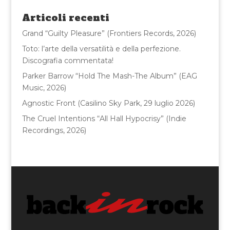
o
di
Articoli recenti
o
Grand “Guilty Pleasure” (Frontiers Records, 2026)
k
Toto: l’arte della versatilità e della perfezione.
Discografia commentata!
Parker Barrow “Hold The Mash-The Album” (EAG
Music, 2026)
Agnostic Front (Casilino Sky Park, 29 luglio 2026)
The Cruel Intentions “All Hall Hypocrisy” (Indie
Recordings, 2026)