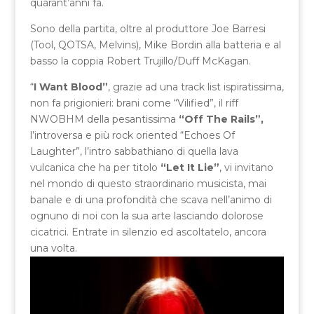
quarant’anni fa.
Sono della partita, oltre al produttore Joe Barresi
(Tool, QOTSA, Melvins), Mike Bordin alla batteria e al
basso la coppia Robert Trujillo/Duff McKagan.
“
I Want Blood”
, grazie ad una track list ispiratissima,
non fa prigionieri: brani come “Vilified”, il riff
NWOBHM della pesantissima
“Off The Rails”,
l’introversa e più rock oriented “Echoes Of
Laughter”, l’intro sabbathiano di quella lava
vulcanica che ha per titolo
“Let It Lie”
, vi invitano
nel mondo di questo straordinario musicista, mai
banale e di una profondità che scava nell’animo di
ognuno di noi con la sua arte lasciando dolorose
cicatrici. Entrate in silenzio ed ascoltatelo, ancora
una volta.