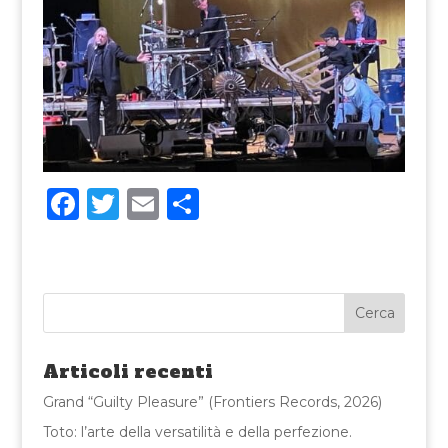
F
T
E
C
a
w
m
o
c
it
ai
n
e
te
l
di
b
r
vi
o
di
Articoli recenti
o
Grand “Guilty Pleasure” (Frontiers Records, 2026)
k
Toto: l’arte della versatilità e della perfezione.