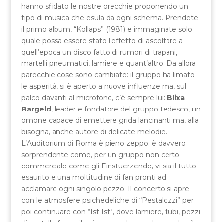
hanno sfidato le nostre orecchie proponendo un
tipo di musica che esula da ogni schema. Prendete
il primo album, “Kollaps” (1981) e immaginate solo
quale possa essere stato l’effetto di ascoltare a
quell’epoca un disco fatto di rumori di trapani,
martelli pneumatici, lamiere e quant’altro. Da allora
parecchie cose sono cambiate: il gruppo ha limato
le asperità, si è aperto a nuove influenze ma, sul
palco davanti al microfono, c’è sempre lui:
Blixa
Bargeld
, leader e fondatore del gruppo tedesco, un
omone capace di emettere grida lancinanti ma, alla
bisogna, anche autore di delicate melodie.
L’Auditorium di Roma è pieno zeppo: è davvero
sorprendente come, per un gruppo non certo
commerciale come gli Einstuerzende, vi sia il tutto
esaurito e una moltitudine di fan pronti ad
acclamare ogni singolo pezzo. Il concerto si apre
con le atmosfere psichedeliche di “Pestalozzi” per
poi continuare con “Ist Ist”, dove lamiere, tubi, pezzi