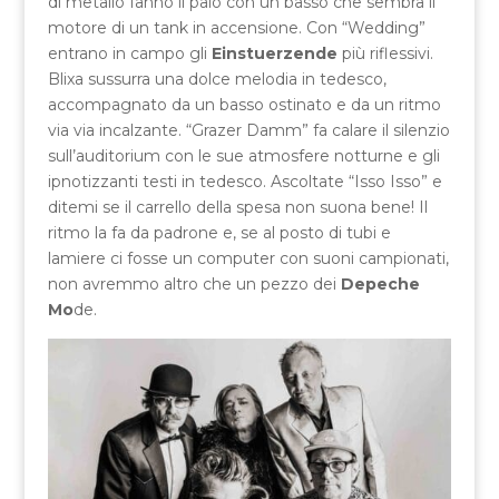
di metallo fanno il paio con un basso che sembra il
motore di un tank in accensione. Con “Wedding”
entrano in campo gli
Einstuerzende
più riflessivi.
Blixa sussurra una dolce melodia in tedesco,
accompagnato da un basso ostinato e da un ritmo
via via incalzante. “Grazer Damm” fa calare il silenzio
sull’auditorium con le sue atmosfere notturne e gli
ipnotizzanti testi in tedesco. Ascoltate “Isso Isso” e
ditemi se il carrello della spesa non suona bene! Il
ritmo la fa da padrone e, se al posto di tubi e
lamiere ci fosse un computer con suoni campionati,
non avremmo altro che un pezzo dei
Depeche
Mo
de.