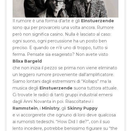
Il rumore è una forma d’arte e gli
Einstuerzende
sono qui per provarcelo una volta ancora. Rumore
però non significa casino. Nulla è lasciato al caso:
ogni suono, ogni percussione ha un posto ben
preciso. E quando ce n’è uno di troppo, tutto si
ferma. Pensate sia esagerato? Non avete visto
Blixa Bargeld
che non inizia il pezzo se prima non viene eliminato
un leggero rumore proveniente dall’amplificatore.
Siamo lontani dagli estremismi di “Kollaps” ma la
musica degli
Einstuerzende
suona tuttora attuale.
Ci trovate le radici di tanti gruppi industrial emersi
dagli Anni Novanta in poi. Riascoltatevi i
Rammstein
, i
Ministry
, gli
Skinny Puppy
e vi accorgerete che ognuno di loro deve qualcosa
ai rumoristi tedeschi. “How Did I die?”, con il suo
lento incedere, potrebbe benissimo figurare su “the