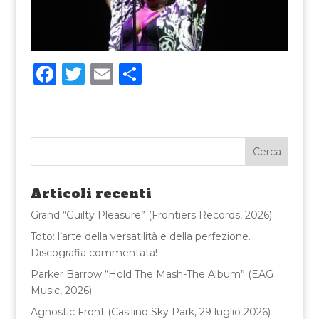
F
T
E
C
a
w
m
o
c
it
ai
n
e
te
l
di
b
r
vi
o
di
Articoli recenti
o
Grand “Guilty Pleasure” (Frontiers Records, 2026)
k
Toto: l’arte della versatilità e della perfezione.
Discografia commentata!
Parker Barrow “Hold The Mash-The Album” (EAG
Music, 2026)
Agnostic Front (Casilino Sky Park, 29 luglio 2026)