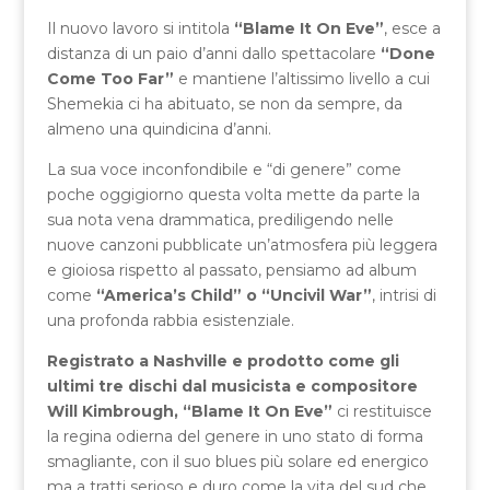
Il nuovo lavoro si intitola
“Blame It On Eve”
, esce a
distanza di un paio d’anni dallo spettacolare
“Done
Come Too Far”
e mantiene l’altissimo livello a cui
Shemekia ci ha abituato, se non da sempre, da
almeno una quindicina d’anni.
La sua voce inconfondibile e “di genere” come
poche oggigiorno questa volta mette da parte la
sua nota vena drammatica, prediligendo nelle
nuove canzoni pubblicate un’atmosfera più leggera
e gioiosa rispetto al passato, pensiamo ad album
come
“America’s Child” o “Uncivil War”
, intrisi di
una profonda rabbia esistenziale.
Registrato a Nashville e prodotto come gli
ultimi tre dischi dal musicista e compositore
Will Kimbrough, “Blame It On Eve”
ci restituisce
la regina odierna del genere in uno stato di forma
smagliante, con il suo blues più solare ed energico
ma a tratti serioso e duro come la vita del sud che