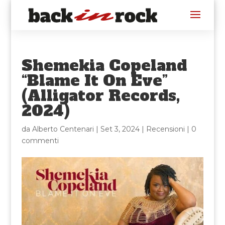
Shemekia Copeland
“Blame It On Eve”
(Alligator Records,
2024)
da
Alberto Centenari
|
Set 3, 2024
|
Recensioni
|
0
commenti