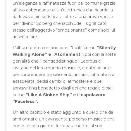
un’eleganza e raffinatezza fuori dal comune grazie
all’uso abbondante di un’elettronica che ricorda la
dark wave più sofisticata, oltre a una prova vocale
del “divino” Solberg che racchiude il significato
stesso dell’aggettivo “emozionante” come solo lui
riesce a fare.
L’album parte con due brani “facili” come
“Silently
Walking Alone” e “Atonement”
, poi con la solita
genialità che li contraddistingue i Leprous ci
invitano nel loro mondo musicale, creato ad arte
per sorprendere tra saliscendi umorali, raffinatezza
esasperata, decisi cambi di atmosfere e quel
songwriting benedetto dagli dei che regala gioielli
come
“Like A Sinken Ship” e il capolavoro
“Faceless”.
Un altro capitolo è stato aggiunto a quello che da
anni ormai è un avvincente percorso musicale che
non è ancora giunto, fortunatamente, al suo