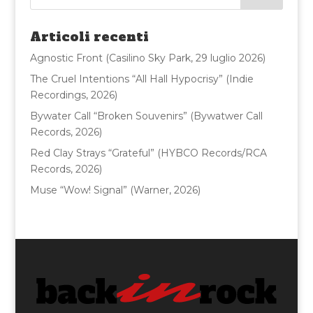
b
r
vi
o
di
Articoli recenti
o
Agnostic Front (Casilino Sky Park, 29 luglio 2026)
k
The Cruel Intentions “All Hall Hypocrisy” (Indie
Recordings, 2026)
Bywater Call “Broken Souvenirs” (Bywatwer Call
Records, 2026)
Red Clay Strays “Grateful” (HYBCO Records/RCA
Records, 2026)
Muse “Wow! Signal” (Warner, 2026)