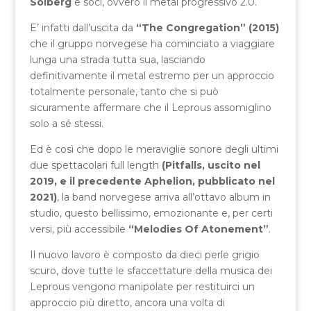
Solberg
e soci, ovvero il metal progressivo 2.0.
E’ infatti dall’uscita da
“The Congregation” (2015)
che il gruppo norvegese ha cominciato a viaggiare
lunga una strada tutta sua, lasciando
definitivamente il metal estremo per un approccio
totalmente personale, tanto che si può
sicuramente affermare che il Leprous assomiglino
solo a sé stessi.
Ed è così che dopo le meraviglie sonore degli ultimi
due spettacolari full length
(Pitfalls, uscito nel
2019, e il precedente Aphelion, pubblicato nel
2021)
, la band norvegese arriva all’ottavo album in
studio, questo bellissimo, emozionante e, per certi
versi, più accessibile
“Melodies Of Atonement”
.
Il nuovo lavoro è composto da dieci perle grigio
scuro, dove tutte le sfaccettature della musica dei
Leprous vengono manipolate per restituirci un
approccio più diretto, ancora una volta di