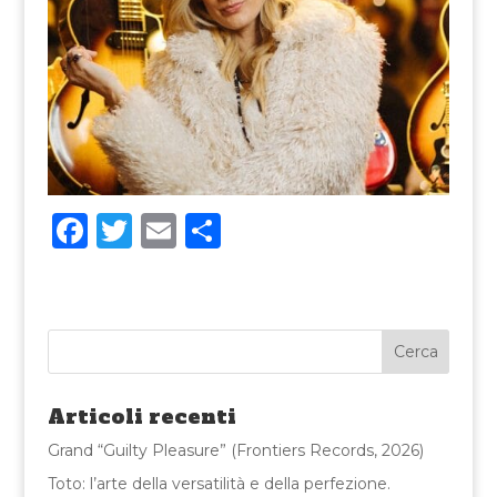
F
T
E
C
a
w
m
o
c
it
ai
n
e
te
l
di
b
r
vi
o
di
Articoli recenti
o
Grand “Guilty Pleasure” (Frontiers Records, 2026)
k
Toto: l’arte della versatilità e della perfezione.