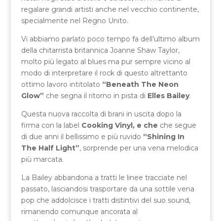
regalare grandi artisti anche nel vecchio continente,
specialmente nel Regno Unito.
Vi abbiamo parlato poco tempo fa dell’ultimo album
della chitarrista britannica Joanne Shaw Taylor,
molto più legato al blues ma pur sempre vicino al
modo di interpretare il rock di questo altrettanto
ottimo lavoro intitolato
“Beneath The Neon
Glow”
che segna il ritorno in pista di
Elles Bailey
.
Questa nuova raccolta di brani in uscita dopo la
firma con la label
Cooking Vinyl, e che
che segue
di due anni il bellissimo e più ruvido
“Shining In
The Half Light”
, sorprende per una vena melodica
più marcata.
La Bailey abbandona a tratti le linee tracciate nel
passato, lasciandosi trasportare da una sottile vena
pop che addolcisce i tratti distintivi del suo sound,
rimanendo comunque ancorata al