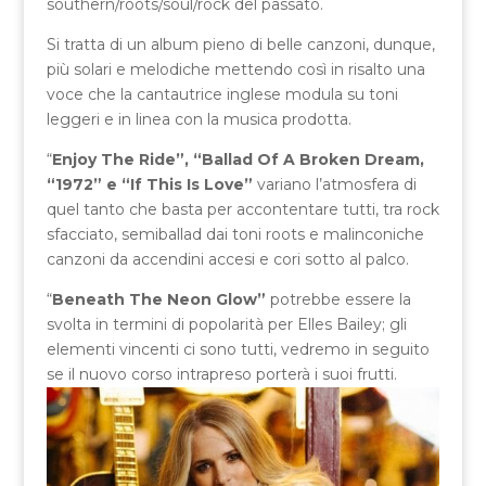
southern/roots/soul/rock del passato.
Si tratta di un album pieno di belle canzoni, dunque,
più solari e melodiche mettendo così in risalto una
voce che la cantautrice inglese modula su toni
leggeri e in linea con la musica prodotta.
“
Enjoy The Ride”, “Ballad Of A Broken Dream,
“1972” e “If This Is Love”
variano l’atmosfera di
quel tanto che basta per accontentare tutti, tra rock
sfacciato, semiballad dai toni roots e malinconiche
canzoni da accendini accesi e cori sotto al palco.
“
Beneath The Neon Glow”
potrebbe essere la
svolta in termini di popolarità per Elles Bailey; gli
elementi vincenti ci sono tutti, vedremo in seguito
se il nuovo corso intrapreso porterà i suoi frutti.