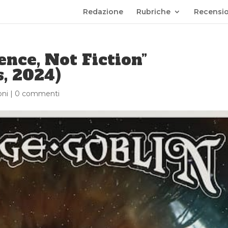
Redazione
Rubriche
Recensio
ence, Not Fiction”
s, 2024)
oni
|
0 commenti