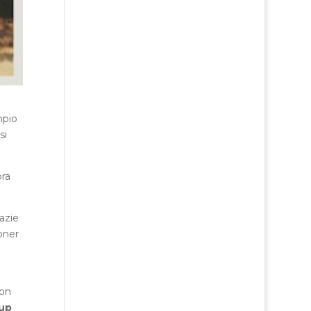
mpio
si
ora
razie
oner
con
up