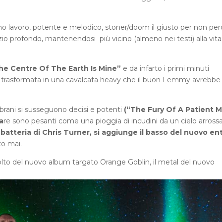
imo lavoro, potente e melodico, stoner/doom il giusto per non pe
azio profondo, mantenendosi più vicino (almeno nei testi) alla vita
he Centre Of The Earth Is Mine”
e da infarto i primi minuti
 trasformata in una cavalcata heavy che il buon Lemmy avrebbe
brani si susseguono decisi e potenti
(“The Fury Of A Patient 
a
re sono pesanti come una pioggia di incudini da un cielo arross
a batteria di Chris Turner, si aggiunge il basso del nuovo en
to mai.
scolto del nuovo album targato Orange Goblin, il metal del nuovo