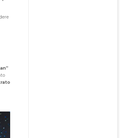
rdere
Man”
ato
trato