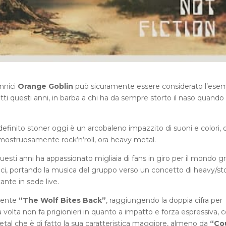
annici
Orange Goblin
può sicuramente essere considerato l’ese
tti questi anni, in barba a chi ha da sempre storto il naso quando 
definito stoner oggi è un arcobaleno impazzito di suoni e colori, 
 mostruosamente rock’n’roll, ora heavy metal.
questi anni ha appassionato migliaia di fans in giro per il mondo g
ci, portando la musica del gruppo verso un concetto di heavy/st
ante in sede live.
edente
“The Wolf Bites Back”
, raggiungendo la doppia cifra per
 volta non fa prigionieri in quanto a impatto e forza espressiva, 
al che è di fatto la sua caratteristica maggiore, almeno da
“Co