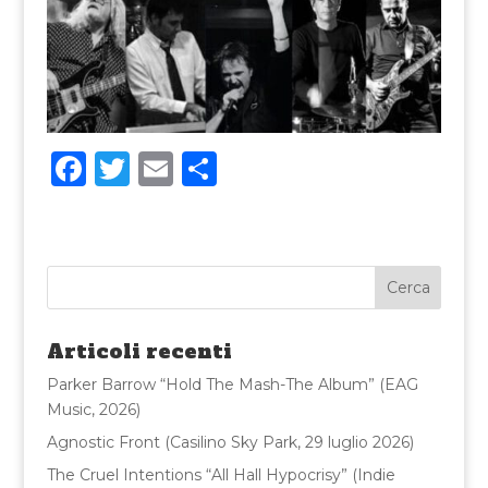
F
T
E
C
a
w
m
o
c
it
ai
n
e
te
l
di
b
r
vi
o
di
Articoli recenti
o
Parker Barrow “Hold The Mash-The Album” (EAG
k
Music, 2026)
Agnostic Front (Casilino Sky Park, 29 luglio 2026)
The Cruel Intentions “All Hall Hypocrisy” (Indie