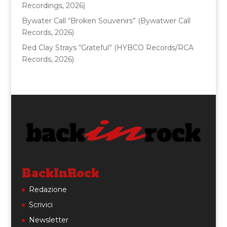
Recordings, 2026)
Bywater Call “Broken Souvenirs” (Bywatwer Call
Records, 2026)
Red Clay Strays “Grateful” (HYBCO Records/RCA
Records, 2026)
BackInRock
Redazione
Scrivici
Newsletter