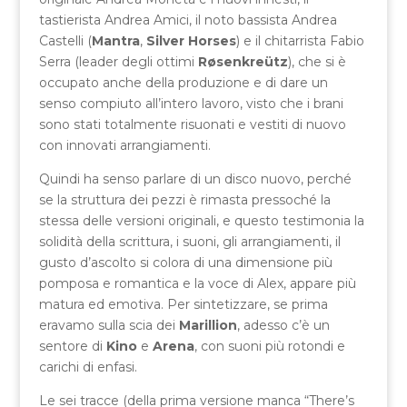
tastierista Andrea Amici, il noto bassista Andrea
Castelli (
Mantra
,
Silver Horses
) e il chitarrista Fabio
Serra (leader degli ottimi
Røsenkreütz
), che si è
occupato anche della produzione e di dare un
senso compiuto all’intero lavoro, visto che i brani
sono stati totalmente risuonati e vestiti di nuovo
con innovati arrangiamenti.
Quindi ha senso parlare di un disco nuovo, perché
se la struttura dei pezzi è rimasta pressoché la
stessa delle versioni originali, e questo testimonia la
solidità della scrittura, i suoni, gli arrangiamenti, il
gusto d’ascolto si colora di una dimensione più
pomposa e romantica e la voce di Alex, appare più
matura ed emotiva. Per sintetizzare, se prima
eravamo sulla scia dei
Marillion
, adesso c’è un
sentore di
Kino
e
Arena
, con suoni più rotondi e
carichi di enfasi.
Le sei tracce (della prima versione manca “There’s