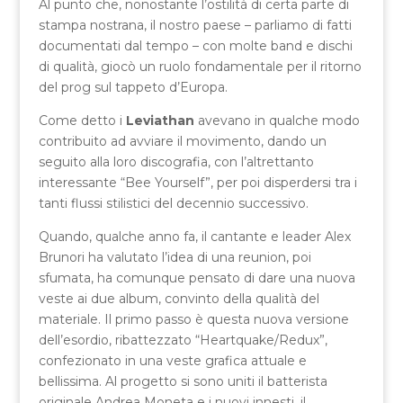
Al punto che, nonostante l’ostilità di certa parte di
stampa nostrana, il nostro paese – parliamo di fatti
documentati dal tempo – con molte band e dischi
di qualità, giocò un ruolo fondamentale per il ritorno
del prog sul tappeto d’Europa.
Come detto i
Leviathan
avevano in qualche modo
contribuito ad avviare il movimento, dando un
seguito alla loro discografia, con l’altrettanto
interessante “Bee Yourself”, per poi disperdersi tra i
tanti flussi stilistici del decennio successivo.
Quando, qualche anno fa, il cantante e leader Alex
Brunori ha valutato l’idea di una reunion, poi
sfumata, ha comunque pensato di dare una nuova
veste ai due album, convinto della qualità del
materiale. Il primo passo è questa nuova versione
dell’esordio, ribattezzato “Heartquake/Redux”,
confezionato in una veste grafica attuale e
bellissima. Al progetto si sono uniti il batterista
originale Andrea Moneta e i nuovi innesti, il