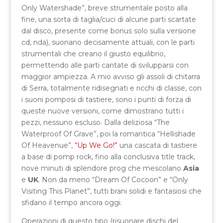
Only Watershade”, breve strumentale posto alla
fine, una sorta di taglia/cuci di alcune parti scartate
dal disco, presente come bonus solo sulla versione
cd, nda), suonano decisamente attuali, con le parti
strumentali che creano il giusto equilibrio,
permettendo alle parti cantate di svilupparsi con
maggior ampiezza. A mio avviso gli assoli di chitarra
di Serra, totalmente ridisegnati e ricchi di classe, con
i suoni pomposi di tastiere, sono i punti di forza di
queste nuove versioni, come dimostrano tutti i
pezzi, nessuno escluso. Dalla deliziosa “The
Waterproof Of Grave”, poi la romantica “Hellishade
Of Heavenue”,
“Up We Go!”
una cascata di tastiere
a base di pomp rock, fino alla conclusiva title track,
nove minuti di splendore prog che mescolano
Asia
e
UK
. Non da meno “Dream Of Cocoon” e “Only
Visiting This Planet”, tutti brani solidi e fantasiosi che
sfidano il tempo ancora oggi.
Operazioni di questo tipo (risuonare dischi del