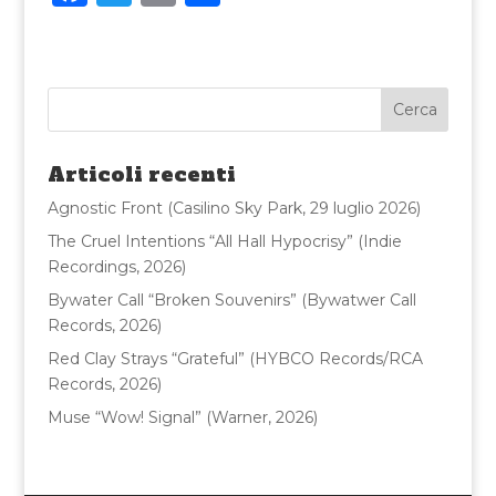
a
w
m
o
c
it
ai
n
e
te
l
di
b
r
vi
o
di
Articoli recenti
o
Agnostic Front (Casilino Sky Park, 29 luglio 2026)
k
The Cruel Intentions “All Hall Hypocrisy” (Indie
Recordings, 2026)
Bywater Call “Broken Souvenirs” (Bywatwer Call
Records, 2026)
Red Clay Strays “Grateful” (HYBCO Records/RCA
Records, 2026)
Muse “Wow! Signal” (Warner, 2026)