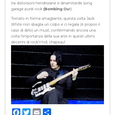
tra distorsioni hendrixiane e dinamitarde song
garage punk rock
(Bombing Ou
t).
Tornato in forma smagliante, questa volta Jack
White non sbaglia un colpo e ci regala (è proprio il
caso di dirlo) un must, confermando ancora una
volta l’importanza della sua arte in questi ultimi
decenni di rock’n’roll, chapeau!
F
T
E
C