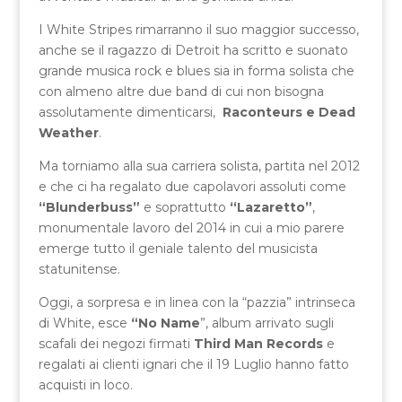
I White Stripes rimarranno il suo maggior successo,
anche se il ragazzo di Detroit ha scritto e suonato
grande musica rock e blues sia in forma solista che
con almeno altre due band di cui non bisogna
assolutamente dimenticarsi,
Raconteurs e Dead
Weather
.
Ma torniamo alla sua carriera solista, partita nel 2012
e che ci ha regalato due capolavori assoluti come
“Blunderbuss”
e soprattutto
“Lazaretto”
,
monumentale lavoro del 2014 in cui a mio parere
emerge tutto il geniale talento del musicista
statunitense.
Oggi, a sorpresa e in linea con la “pazzia” intrinseca
di White, esce
“No Name
”, album arrivato sugli
scafali dei negozi firmati
Third Man Records
e
regalati ai clienti ignari che il 19 Luglio hanno fatto
acquisti in loco.