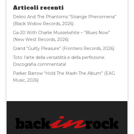
o
di
Articoli recenti
o
Delirio And The Phantoms “Strange Phenomena”
k
(Black Widow Records, 2026)
Ga-20 With Charlie Musselwhite – “Blues Now”
(New West Records, 2026)
Grand “Guilty Pleasure” (Frontiers Records, 2026)
Toto: l’arte della versatilità e della perfezione.
Discografia commentata!
Parker Barrow “Hold The Mash-The Album” (EAG
Music, 2026)