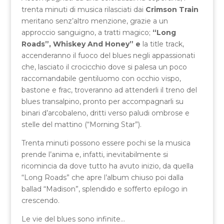
trenta minuti di musica rilasciati dai
Crimson Train
meritano senz’altro menzione, grazie a un
approccio sanguigno, a tratti magico;
“Long
Roads”, Whiskey And Honey” e
la title track,
accenderanno il fuoco del blues negli appassionati
che, lasciato il crocicchio dove si palesa un poco
raccomandabile gentiluomo con occhio vispo,
bastone e frac, troveranno ad attenderli il treno del
blues transalpino, pronto per accompagnarli su
binari d’arcobaleno, dritti verso paludi ombrose e
stelle del mattino (“Morning Star”).
Trenta minuti possono essere pochi se la musica
prende l’anima e, infatti, inevitabilmente si
ricomincia da dove tutto ha avuto inizio, da quella
“Long Roads” che apre l’album chiuso poi dalla
ballad “Madison”, splendido e sofferto epilogo in
crescendo.
Le vie del blues sono infinite…