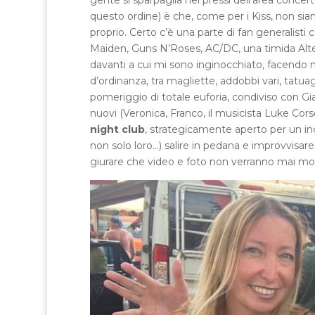
gente si sparpaglia nei pressi dell’area concert
questo ordine) è che, come per i Kiss, non sia
proprio. Certo c’è una parte di fan generalisti
Maiden, Guns N’Roses, AC/DC, una timida Alter
davanti a cui mi sono inginocchiato, facendo mori
d’ordinanza, tra magliette, addobbi vari, tatuag
pomeriggio di totale euforia, condiviso con G
nuovi (Veronica, Franco, il musicista Luke Corso…)
night club
, strategicamente aperto per un inc
non solo loro…) salire in pedana e improvvisare
giurare che video e foto non verranno mai most