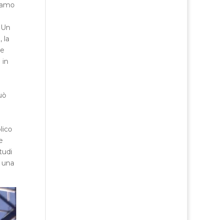
ciamo
. Un
 la
se
 in
uò
lico
e
tudi
a una