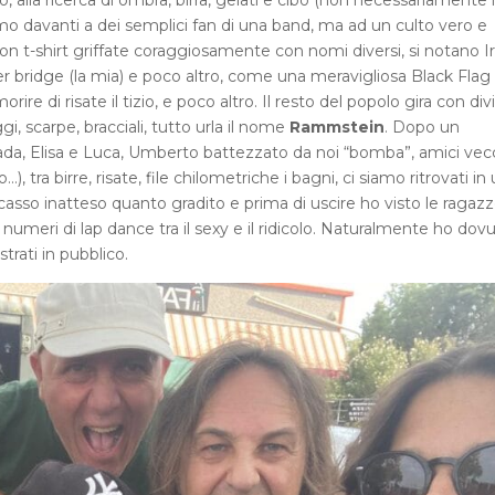
o, alla ricerca di ombra, birra, gelati e cibo (non necessariamente 
mo davanti a dei semplici fan di una band, ma ad un culto vero e
 con t-shirt griffate coraggiosamente con nomi diversi, si notano I
 bridge (la mia) e poco altro, come una meravigliosa Black Flag
re di risate il tizio, e poco altro. Il resto del popolo gira con div
gi, scarpe, bracciali, tutto urla il nome
Rammstein
. Dopo un
iada, Elisa e Luca, Umberto battezzato da noi “bomba”, amici vec
, tra birre, risate, file chilometriche i bagni, ci siamo ritrovati in
asso inatteso quanto gradito e prima di uscire ho visto le ragazz
 numeri di lap dance tra il sexy e il ridicolo. Naturalmente ho dov
rati in pubblico.