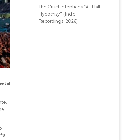
The Cruel Intentions “All Hall
Hypocrisy” (Indie
Recordings, 2026)
metal
nte.
he
o
fra