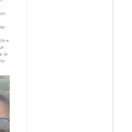
in
ron
ise
chi e
 un
e (e
uto