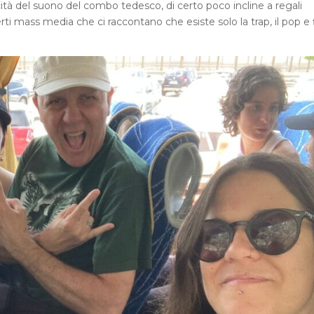
à del suono del combo tedesco, di certo poco incline a regali
ti mass media che ci raccontano che esiste solo la trap, il pop e f