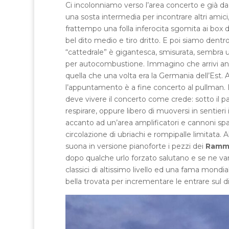
Ci incolonniamo verso l’area concerto e già da
una sosta intermedia per incontrare altri amici, 
frattempo una folla inferocita sgomita ai box 
bel dito medio e tiro dritto. E poi siamo den
“cattedrale” è gigantesca, smisurata, sembra 
per autocombustione. Immagino che arrivi anche
quella che una volta era la Germania dell’Est.
l’appuntamento è a fine concerto al pullman. 
deve vivere il concerto come crede: sotto il p
respirare, oppure libero di muoversi in sentieri 
accanto ad un’area amplificatori e cannoni spar
circolazione di ubriachi e rompipalle limitata. A
suona in versione pianoforte i pezzi dei
Ramm
dopo qualche urlo forzato salutano e se ne v
classici di altissimo livello ed una fama mondia
bella trovata per incrementare le entrare sul d