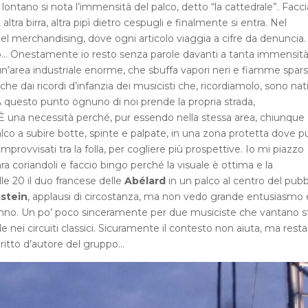
 lontano si nota l’immensità del palco, detto “la cattedrale”. Fac
altra birra, altra pipì dietro cespugli e finalmente si entra. Nel
del merchandising, dove ogni articolo viaggia a cifre da denuncia
tro… Onestamente io resto senza parole davanti a tanta immensità,
un’area industriale enorme, che sbuffa vapori neri e fiamme spar
 dai ricordi d’infanzia dei musicisti che, ricordiamolo, sono nati
 A questo punto ognuno di noi prende la propria strada,
È una necessità perché, pur essendo nella stessa area, chiunque
alco a subire botte, spinte e palpate, in una zona protetta dove p
improvvisati tra la folla, per cogliere più prospettive. Io mi piazzo
a coriandoli e faccio bingo perché la visuale è ottima e la
lle 20 il duo francese delle
Abélard
in un palco al centro del pubb
stein
, applausi di circostanza, ma non vedo grande entusiasmo 
anno. Un po’ poco sinceramente per due musiciste che vantano s
le nei circuiti classici. Sicuramente il contesto non aiuta, ma rest
iritto d’autore del gruppo…