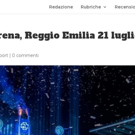
Redazione
Rubriche
Recensio
na, Reggio Emilia 21 lugl
port
|
0 commenti