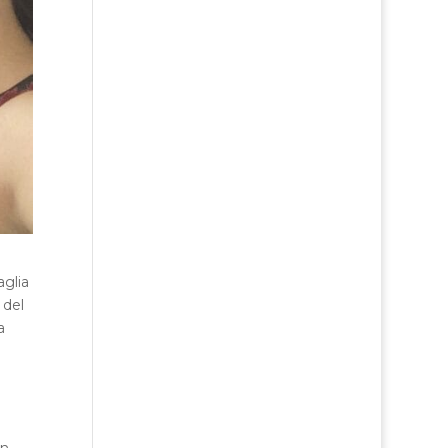
aglia
 del
a