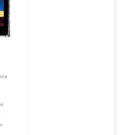
ista
ha
.
in