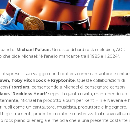
a band di
Michael Palace.
Un disco di hard rock melodico, AOR
co che dice Michael: “è l’anello mancante tra il 1985 e il 2024”.
a intrapreso il suo viaggio con Frontiers come cantautore e chitarr
 Dawn, Toby Hitchcock
e
Kryptonite
. Queste collaborazioni di
o con
Frontiers,
consentendo a Michael di consegnare canzoni
ace. ‘Reckless Heart’
segna la quinta uscita, mantenendo un
temente, Michael ha prodotto album per Kent Hilli e Nevena e 
ri ruoli come un cantautore, musicista, produttore e ingegnere,
tti gli strumenti, prodotto, mixato e masterizzato il nuovo album
o rock pieno di energia e melodia che è una presente costante 