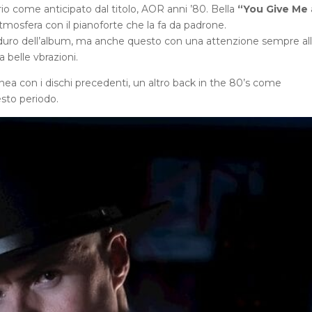
io come anticipato dal titolo, AOR anni ’80. Bella
“You Give Me 
 atmosfera con il pianoforte che la fa da padrone.
ù duro dell’album, ma anche questo con una attenzione sempre al
 belle vbrazioni.
inea con i dischi precedenti, un altro back in the 80’s come
sto periodo.