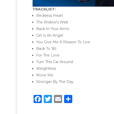
TRACKLIST:
Reckless Heart
The Widow’s Web
Back In Your Arms
Girl Is An Angel
You Give Me A Reason To Live
Back To ‘85
For The Love
Turn This Car Around
Weightless
Move Me
Stronger By The Day
F
T
E
C
a
w
m
o