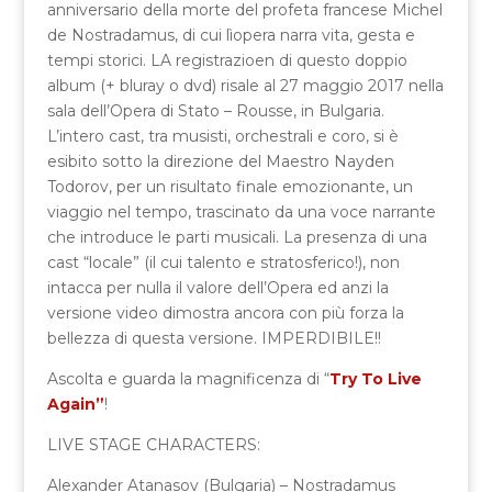
anniversario della morte del profeta francese Michel
de Nostradamus, di cui lìopera narra vita, gesta e
tempi storici. LA registrazioen di questo doppio
album (+ bluray o dvd) risale al 27 maggio 2017 nella
sala dell’Opera di Stato – Rousse, in Bulgaria.
L’intero cast, tra musisti, orchestrali e coro, si è
esibito sotto la direzione del Maestro Nayden
Todorov, per un risultato finale emozionante, un
viaggio nel tempo, trascinato da una voce narrante
che introduce le parti musicali. La presenza di una
cast “locale” (il cui talento e stratosferico!), non
intacca per nulla il valore dell’Opera ed anzi la
versione video dimostra ancora con più forza la
bellezza di questa versione. IMPERDIBILE!!
Ascolta e guarda la magnificenza di “
Try To Live
Again”
!
LIVE STAGE CHARACTERS:
Alexander Atanasov (Bulgaria) – Nostradamus