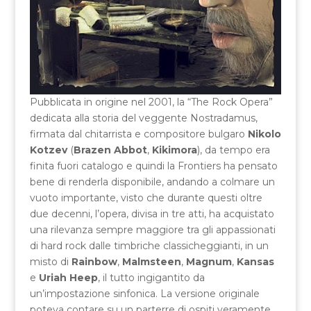
Pubblicata in origine nel 2001, la “The Rock Opera”
dedicata alla storia del veggente Nostradamus,
firmata dal chitarrista e compositore bulgaro
Nikolo
Kotzev
(
Brazen Abbot
,
Kikimora
), da tempo era
finita fuori catalogo e quindi la Frontiers ha pensato
bene di renderla disponibile, andando a colmare un
vuoto importante, visto che durante questi oltre
due decenni, l’opera, divisa in tre atti, ha acquistato
una rilevanza sempre maggiore tra gli appassionati
di hard rock dalle timbriche classicheggianti, in un
misto di
Rainbow
,
Malmsteen
,
Magnum
,
Kansas
e
Uriah Heep
, il tutto ingigantito da
un’impostazione sinfonica. La versione originale
poteva contare su un parterre di ospiti veramente