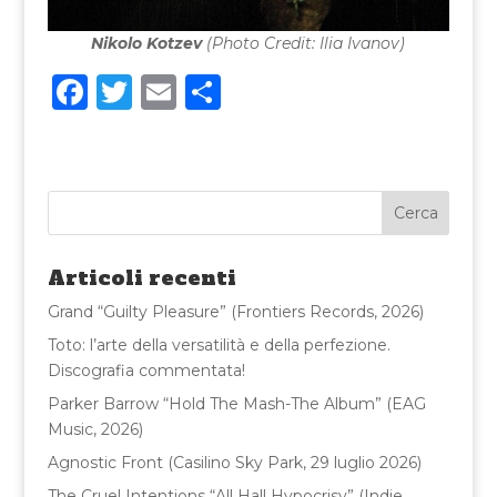
Nikolo Kotzev
(Photo Credit: Ilia Ivanov)
F
T
E
C
a
w
m
o
c
it
ai
n
e
te
l
di
b
r
vi
o
di
Articoli recenti
o
Grand “Guilty Pleasure” (Frontiers Records, 2026)
k
Toto: l’arte della versatilità e della perfezione.
Discografia commentata!
Parker Barrow “Hold The Mash-The Album” (EAG
Music, 2026)
Agnostic Front (Casilino Sky Park, 29 luglio 2026)
The Cruel Intentions “All Hall Hypocrisy” (Indie