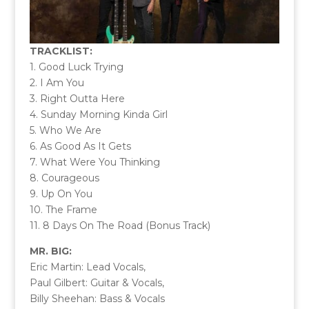
TRACKLIST:
1. Good Luck Trying
2. I Am You
3. Right Outta Here
4. Sunday Morning Kinda Girl
5. Who We Are
6. As Good As It Gets
7. What Were You Thinking
8. Courageous
9. Up On You
10. The Frame
11. 8 Days On The Road (Bonus Track)
MR. BIG:
Eric Martin: Lead Vocals,
Paul Gilbert: Guitar & Vocals,
Billy Sheehan: Bass & Vocals