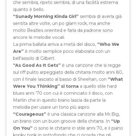
che sembra, ripeto sembra, di una facilità estrema
quanto è bello.
“Sunady Morning Kinda Girl”
sembra di averla già
sentita altre volte, un po glam rock, ma anche
molto Beatles oriented e farla da padrone sono
ancore le melodie vocali.
La prima ballata arriva a metà del disco,
“Who We
Are”
è molto semplice poco elaborata con un
bell’assolo di Gilbert.
“As Good As It Gets”
è una canzone che si regge
sul riff pulito arpeggiato della chitarra molto anni 80,
con il finale lasciato al basso di Sheehan, con
“What
Were You Thinking” si torna
a quello stile hard
blues anni ’70 con cui è cominciato il disco, con
Martin che in questo brano lascia da parte la
melodia per usare un tono più aspro.
“Courageous”
è una classica canzone alla Mr.Big,
un brano con un buon groove della chitarra. In
“Up
On You”
ci sono le chitarre in stile anni 70, e il piano
konky tonk in sottofondo che ci ricorda che gli