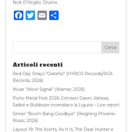
Nick D’Virgilio: Drums
F
T
E
C
a
w
m
o
c
it
ai
n
e
te
l
di
b
r
vi
o
di
Articoli recenti
o
Red Clay Strays “Grateful” (HYBCO Records/RCA
k
Records, 2026)
Muse “Wow! Signal” (Warner, 2026)
Porto Metal Fest 2026: Crimson Dawn, Vanexa,
Sadist e Bulldozer incendiano la Liguria – Live report
Sinner “Boom Bang Goodbye” (Reigning Phoenix
Music, 2026)
Layout 19: The Xcerts, As It Is, The Dear Hunter e