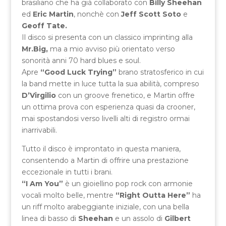
brasiliano che ha già collaborato con
Billy Sheehan
ed
Eric Martin
, nonchè con
Jeff Scott Soto
e
Geoff Tate.
Il disco si presenta con un classico imprinting alla
Mr.Big,
ma a mio avviso più orientato verso
sonorità anni 70 hard blues e soul.
Apre
“Good Luck Trying”
brano stratosferico in cui
la band mette in luce tutta la sua abilità, compreso
D’Virgilio
con un groove frenetico, e Martin offre
un ottima prova con esperienza quasi da crooner,
mai spostandosi verso livelli alti di registro ormai
inarrivabili.
Tutto il disco è improntato in questa maniera,
consentendo a Martin di offrire una prestazione
eccezionale in tutti i brani.
“I Am You”
è un gioiellino pop rock con armonie
vocali molto belle, mentre
“Right Outta Here”
ha
un riff molto arabeggiante iniziale, con una bella
linea di basso di
Sheehan
e un assolo di
Gilbert