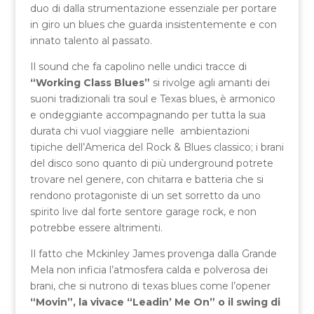
duo di dalla strumentazione essenziale per portare
in giro un blues che guarda insistentemente e con
innato talento al passato.
Il sound che fa capolino nelle undici tracce di
“Working Class Blues”
si rivolge agli amanti dei
suoni tradizionali tra soul e Texas blues, è armonico
e ondeggiante accompagnando per tutta la sua
durata chi vuol viaggiare nelle ambientazioni
tipiche dell’America del Rock & Blues classico; i brani
del disco sono quanto di più underground potrete
trovare nel genere, con chitarra e batteria che si
rendono protagoniste di un set sorretto da uno
spirito live dal forte sentore garage rock, e non
potrebbe essere altrimenti.
Il fatto che Mckinley James provenga dalla Grande
Mela non inficia l’atmosfera calda e polverosa dei
brani, che si nutrono di texas blues come l’opener
“Movin”, la vivace “Leadin’ Me On” o il swing di