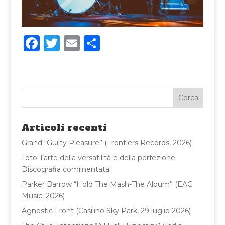
F
T
E
C
a
w
m
o
c
it
ai
n
e
te
l
di
b
r
vi
o
di
Articoli recenti
o
Grand “Guilty Pleasure” (Frontiers Records, 2026)
k
Toto: l’arte della versatilità e della perfezione.
Discografia commentata!
Parker Barrow “Hold The Mash-The Album” (EAG
Music, 2026)
Agnostic Front (Casilino Sky Park, 29 luglio 2026)