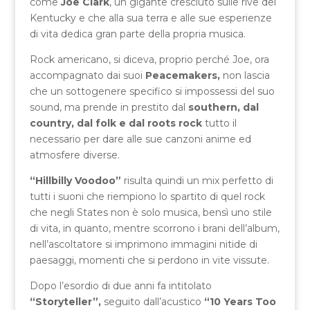
come
Joe Clark
, un gigante cresciuto sulle rive del
Kentucky e che alla sua terra e alle sue esperienze
di vita dedica gran parte della propria musica.
Rock americano, si diceva, proprio perché Joe, ora
accompagnato dai suoi
Peacemakers,
non lascia
che un sottogenere specifico si impossessi del suo
sound, ma prende in prestito dal
southern, dal
country, dal folk e dal roots rock
tutto il
necessario per dare alle sue canzoni anime ed
atmosfere diverse.
“Hillbilly Voodoo”
risulta quindi un mix perfetto di
tutti i suoni che riempiono lo spartito di quel rock
che negli States non è solo musica, bensì uno stile
di vita, in quanto, mentre scorrono i brani dell’album,
nell’ascoltatore si imprimono immagini nitide di
paesaggi, momenti che si perdono in vite vissute.
Dopo l’esordio di due anni fa intitolato
“Storyteller”,
seguito dall’acustico
“10 Years Too