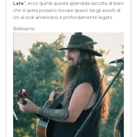
Late
”, ecco quindi questa splendida raccolta di brani
che si spera possano trovare spazio tra gli ascolti di
chi al rock americano è profondamente legato.
Bellissimo.