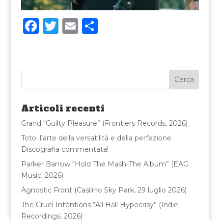
F
T
E
C
a
w
m
o
c
it
ai
n
e
te
l
di
b
r
vi
o
di
Articoli recenti
o
Grand “Guilty Pleasure” (Frontiers Records, 2026)
k
Toto: l’arte della versatilità e della perfezione.
Discografia commentata!
Parker Barrow “Hold The Mash-The Album” (EAG
Music, 2026)
Agnostic Front (Casilino Sky Park, 29 luglio 2026)
The Cruel Intentions “All Hall Hypocrisy” (Indie
Recordings, 2026)