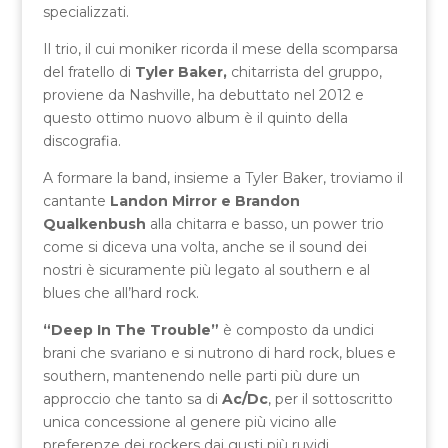
specializzati.
Il trio, il cui moniker ricorda il mese della scomparsa
del fratello di
Tyler Baker,
chitarrista del gruppo,
proviene da Nashville, ha debuttato nel 2012 e
questo ottimo nuovo album è il quinto della
discografia.
A formare la band, insieme a Tyler Baker, troviamo il
cantante
Landon Mirror e Brandon
Qualkenbush
alla chitarra e basso, un power trio
come si diceva una volta, anche se il sound dei
nostri è sicuramente più legato al southern e al
blues che all’hard rock.
“Deep In The Trouble”
è composto da undici
brani che svariano e si nutrono di hard rock, blues e
southern, mantenendo nelle parti più dure un
approccio che tanto sa di
Ac/Dc
, per il sottoscritto
unica concessione al genere più vicino alle
preferenze dei rockers dai gusti più ruvidi.