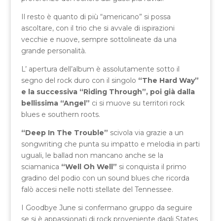
Il resto è quanto di più “americano” si possa
ascoltare, con il trio che si avvale di ispirazioni
vecchie e nuove, sempre sottolineate da una
grande personalità.
L’ apertura dell’album è assolutamente sotto il
segno del rock duro con il singolo
“The Hard Way”
e la successiva “Riding Through”, poi già dalla
bellissima “Angel”
ci si muove su territori rock
blues e southern roots.
“Deep In The Trouble”
scivola via grazie a un
songwriting che punta su impatto e melodia in parti
uguali, le ballad non mancano anche se la
sciamanica
“Well Oh Well”
si conquista il primo
gradino del podio con un sound blues che ricorda
falò accesi nelle notti stellate del Tennessee.
I Goodbye June si confermano gruppo da seguire
se si è appassionati di rock proveniente dagli States