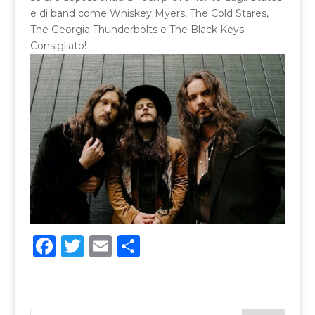
e di band come Whiskey Myers, The Cold Stares,
The Georgia Thunderbolts e The Black Keys.
Consigliato!
F
T
E
C
a
w
m
o
c
it
ai
n
e
te
l
di