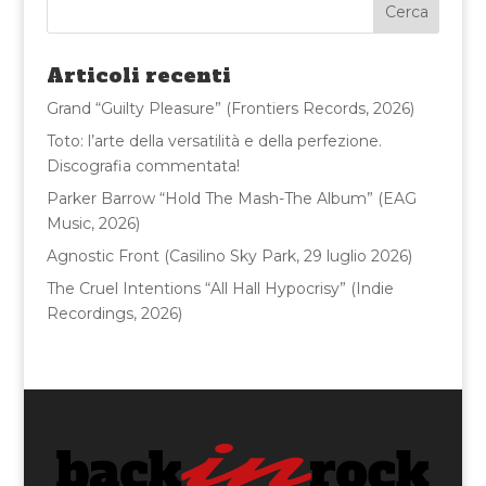
b
r
vi
o
di
Articoli recenti
o
Grand “Guilty Pleasure” (Frontiers Records, 2026)
k
Toto: l’arte della versatilità e della perfezione.
Discografia commentata!
Parker Barrow “Hold The Mash-The Album” (EAG
Music, 2026)
Agnostic Front (Casilino Sky Park, 29 luglio 2026)
The Cruel Intentions “All Hall Hypocrisy” (Indie
Recordings, 2026)