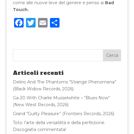
come alle nuove leve del genere e penso ai
Bad
Touch.
F
T
E
C
a
w
m
o
c
it
ai
n
e
te
l
di
b
r
vi
o
di
Articoli recenti
o
Delirio And The Phantoms “Strange Phenomena”
k
(Black Widow Records, 2026)
Ga-20 With Charlie Musselwhite – “Blues Now”
(New West Records, 2026)
Grand “Guilty Pleasure” (Frontiers Records, 2026)
Toto: l’arte della versatilità e della perfezione.
Discografia commentata!