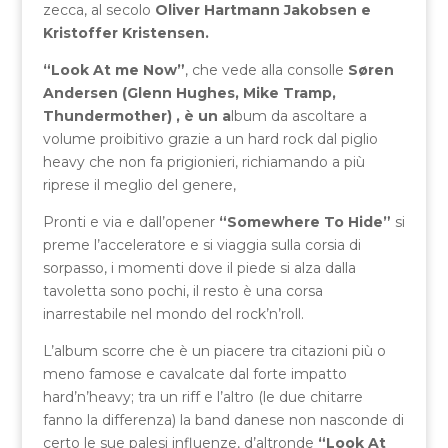
zecca, al secolo
Oliver Hartmann Jakobsen e
Kristoffer Kristensen.
“Look At me Now”
, che vede alla consolle
Søren
Andersen (Glenn Hughes, Mike Tramp,
Thundermother) , è un a
lbum da ascoltare a
volume proibitivo grazie a un hard rock dal piglio
heavy che non fa prigionieri, richiamando a più
riprese il meglio del genere,
Pronti e via e dall’opener
“Somewhere To Hide”
si
preme l’acceleratore e si viaggia sulla corsia di
sorpasso, i momenti dove il piede si alza dalla
tavoletta sono pochi, il resto è una corsa
inarrestabile nel mondo del rock’n’roll.
L’album scorre che è un piacere tra citazioni più o
meno famose e cavalcate dal forte impatto
hard’n’heavy; tra un riff e l’altro (le due chitarre
fanno la differenza) la band danese non nasconde di
certo le sue palesi influenze, d’altronde
“Look At