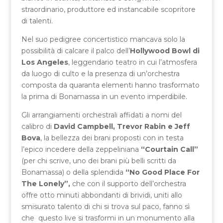
straordinario, produttore ed instancabile scopritore
di talenti.
Nel suo pedigree concertistico mancava solo la
possibilità di calcare il palco dell’
Hollywood Bowl di
Los Angeles
, leggendario teatro in cui l’atmosfera
da luogo di culto e la presenza di un’orchestra
composta da quaranta elementi hanno trasformato
la prima di Bonamassa in un evento imperdibile.
Gli arrangiamenti orchestrali affidati a nomi del
calibro di
David Campbell, Trevor Rabin e Jeff
Bova
, la bellezza dei brani proposti con in testa
l’epico incedere della zeppeliniana
“Courtain Call”
(per chi scrive, uno dei brani più belli scritti da
Bonamassa) o della splendida
“No Good Place For
The Lonely”,
che con il supporto dell’orchestra
offre otto minuti abbondanti di brividi, uniti allo
smisurato talento di chi si trova sul paco, fanno sì
che questo live si trasformi in un monumento alla