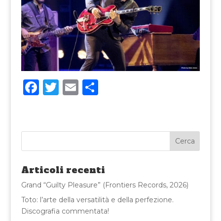
F
T
E
C
a
w
m
o
c
it
ai
n
e
te
l
di
b
r
vi
o
di
Articoli recenti
o
Grand “Guilty Pleasure” (Frontiers Records, 2026)
k
Toto: l’arte della versatilità e della perfezione.
Discografia commentata!