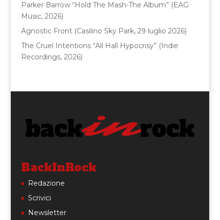
Parker Barrow “Hold The Mash-The Album” (EAG
Music, 2026)
Agnostic Front (Casilino Sky Park, 29 luglio 2026)
The Cruel Intentions “All Hall Hypocrisy” (Indie
Recordings, 2026)
BackInRock
Redazione
Scrivici
Newsletter