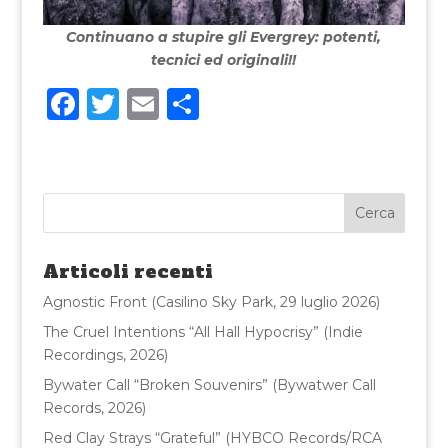
Continuano a stupire gli Evergrey: potenti,
tecnici ed originali!!
F
T
E
C
a
w
m
o
c
it
ai
n
e
te
l
di
b
r
vi
o
di
Articoli recenti
o
Agnostic Front (Casilino Sky Park, 29 luglio 2026)
k
The Cruel Intentions “All Hall Hypocrisy” (Indie
Recordings, 2026)
Bywater Call “Broken Souvenirs” (Bywatwer Call
Records, 2026)
Red Clay Strays “Grateful” (HYBCO Records/RCA