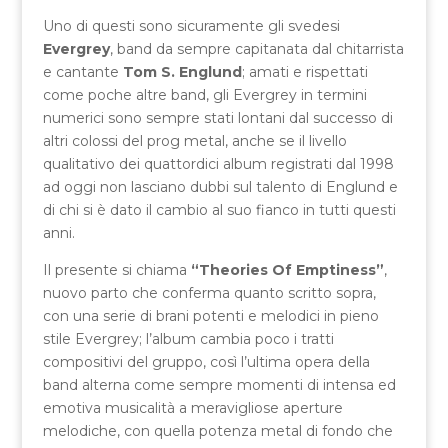
Uno di questi sono sicuramente gli svedesi
Evergrey
, band da sempre capitanata dal chitarrista
e cantante
Tom S. Englund
; amati e rispettati
come poche altre band, gli Evergrey in termini
numerici sono sempre stati lontani dal successo di
altri colossi del prog metal, anche se il livello
qualitativo dei quattordici album registrati dal 1998
ad oggi non lasciano dubbi sul talento di Englund e
di chi si è dato il cambio al suo fianco in tutti questi
anni.
Il presente si chiama
“Theories Of Emptiness”
,
nuovo parto che conferma quanto scritto sopra,
con una serie di brani potenti e melodici in pieno
stile Evergrey; l’album cambia poco i tratti
compositivi del gruppo, così l’ultima opera della
band alterna come sempre momenti di intensa ed
emotiva musicalità a meravigliose aperture
melodiche, con quella potenza metal di fondo che