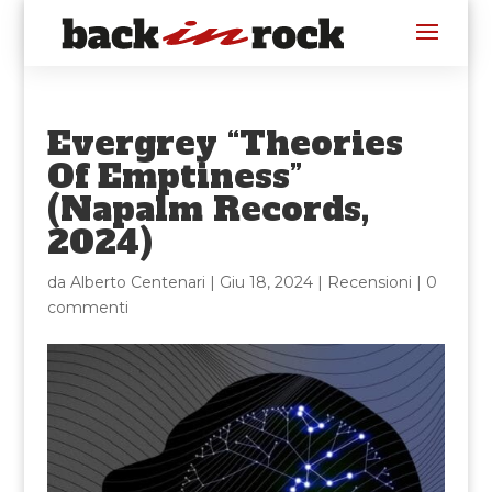
Evergrey “Theories
Of Emptiness”
(Napalm Records,
2024)
da
Alberto Centenari
|
Giu 18, 2024
|
Recensioni
|
0
commenti