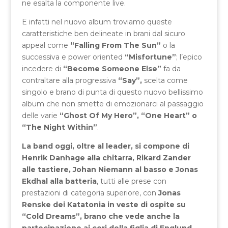
ne esalta la componente live.
E infatti nel nuovo album troviamo queste
caratteristiche ben delineate in brani dal sicuro
appeal come
“Falling From The Sun”
o la
successiva e power oriented
“Misfortune”
; l’epico
incedere di
“Become Someone Else”
fa da
contraltare alla progressiva
“Say”,
scelta come
singolo e brano di punta di questo nuovo bellissimo
album che non smette di emozionarci al passaggio
delle varie
“Ghost Of My Hero”, “One Heart” o
“The Night Within”
.
La band oggi, oltre al leader, si compone di
Henrik Danhage alla chitarra, Rikard Zander
alle tastiere, Johan Niemann al basso e Jonas
Ekdhal alla batteria
, tutti alle prese con
prestazioni di categoria superiore, con
Jonas
Renske dei Katatonia in veste di ospite su
“Cold Dreams”, brano che vede anche la
partecipazione ai cori della figlia di Englund,