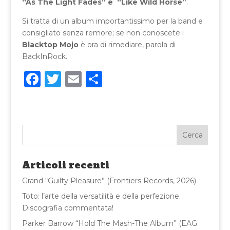
“As The Light Fades” e “Like Wild Horse”
.
Si tratta di un album importantissimo per la band e
consigliato senza remore; se non conoscete i
Blacktop Mojo
è ora di rimediare, parola di
BackInRock.
F
T
E
C
a
w
m
o
c
it
ai
n
e
te
l
di
b
r
vi
o
di
Articoli recenti
o
Grand “Guilty Pleasure” (Frontiers Records, 2026)
k
Toto: l’arte della versatilità e della perfezione.
Discografia commentata!
Parker Barrow “Hold The Mash-The Album” (EAG