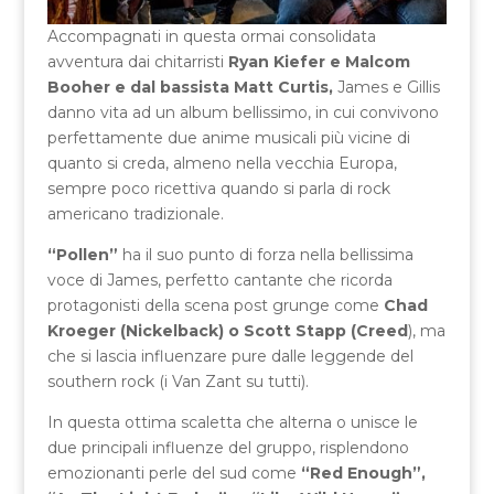
Accompagnati in questa ormai consolidata
avventura dai chitarristi
Ryan Kiefer e Malcom
Booher e dal bassista Matt Curtis,
James e Gillis
danno vita ad un album bellissimo, in cui convivono
perfettamente due anime musicali più vicine di
quanto si creda, almeno nella vecchia Europa,
sempre poco ricettiva quando si parla di rock
americano tradizionale.
“Pollen”
ha il suo punto di forza nella bellissima
voce di James, perfetto cantante che ricorda
protagonisti della scena post grunge come
Chad
Kroeger (Nickelback) o Scott Stapp (Creed
), ma
che si lascia influenzare pure dalle leggende del
southern rock (i Van Zant su tutti).
In questa ottima scaletta che alterna o unisce le
due principali influenze del gruppo, risplendono
emozionanti perle del sud come
“Red Enough”,