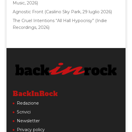
Music, 2026)
Agnostic Front (Casilino Sky Park, 29 luglio 2026)
The Cruel Intentions “All Hall Hypocrisy” (Indie
Recordings, 2026)
BackInRock
Redazione
Scrivici
Newsletter
Privacy policy