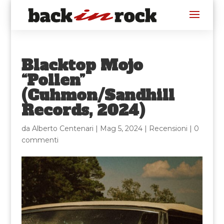
Blacktop Mojo
“Pollen”
(Cuhmon/Sandhill
Records, 2024)
da
Alberto Centenari
|
Mag 5, 2024
|
Recensioni
|
0
commenti