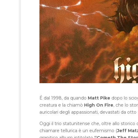
É dal 1998, da quando
Matt Pike
dopo lo sci
creatura e la chiamò
High On Fire
, che lo st
auricolari degli appassionati, devastati da otto 
Oggi il trio statunitense che, oltre allo stori
chiamare tellurica è un eufemismo (
Jeff Matz
granitico album intitolato
“Cometh The Sto