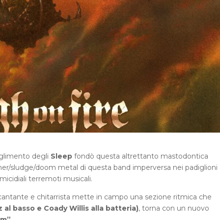
oglimento degli
Sleep
fondò questa altrettanto mastodontica
oner/sludge/doom metal di questa band imperversa nei padiglioni
micidiali terremoti musicali.
co cantante e chitarrista mette in campo una sezione ritmica che
 al basso e Coady Willis alla batteria)
, torna con un nuovo
rm”
.