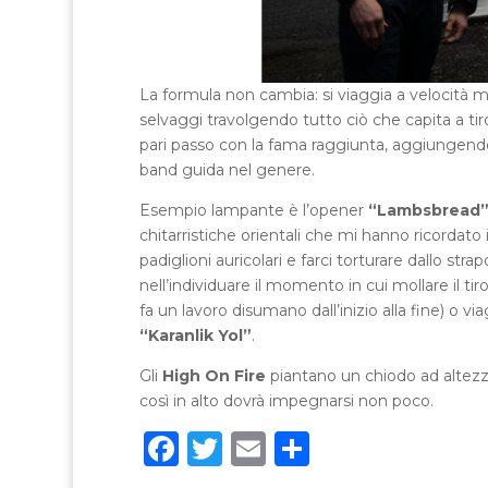
La formula non cambia: si viaggia a velocità me
selvaggi travolgendo tutto ciò che capita a t
pari passo con la fama raggiunta, aggiungendo
band guida nel genere.
Esempio lampante è l’opener
“Lambsbread
chitarristiche orientali che mi hanno ricordato 
padiglioni auricolari e farci torturare dallo st
nell’individuare il momento in cui mollare il t
fa un lavoro disumano dall’inizio alla fine) o v
“Karanlik Yol”
.
Gli
High On Fire
piantano un chiodo ad altezza
così in alto dovrà impegnarsi non poco.
F
T
E
C
a
w
m
o