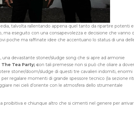
dia, talvolta rallentando appena quel tanto da ripartire potenti e
iro, ma eseguito con una consapevolezza e decisione che vanno d
vi poche ma raffinate idee che accentuano lo status di una dell
”
, una devastante stoner/sludge song che si apre ad armonie
i
The Tea Party; c
on tali premesse non si può che oliare a dover
rapotere stoner/doom/sludge di questi tre cavalieri indomiti, enormi
iro per regalare momenti di grande spessore tecnico (la sezione ri
iaggiare nei cieli d’oriente con le atmosfera dello strumentale
 proibitiva e chiunque altro che si cimenti nel genere per arriva