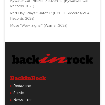
Bywater Call “Broken Souvenirs” (Bywatwer Call
Records, 2026)
Red Clay Strays “Grateful” (HYBCO Records/RCA
Records, 2026)
Muse “Wow! Signal” (Warner, 2026)
BackInRock
Redazione
Scrivici
Newsletter