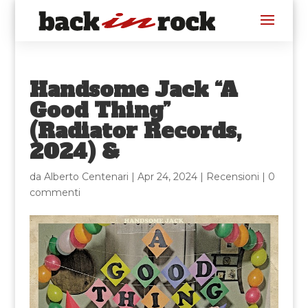
Handsome Jack “A
Good Thing”
(Radiator Records,
2024) &
da
Alberto Centenari
|
Apr 24, 2024
|
Recensioni
|
0
commenti