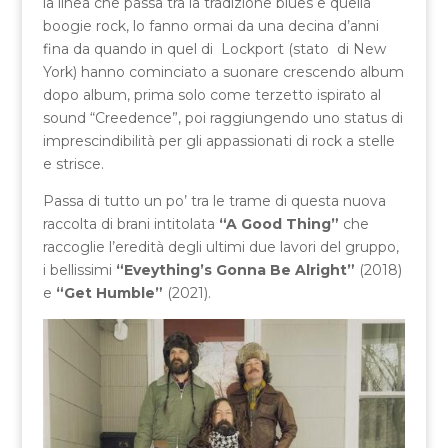
la linea che passa tra la tradizione blues e quella
boogie rock, lo fanno ormai da una decina d’anni
fina da quando in quel di Lockport (stato di New
York) hanno cominciato a suonare crescendo album
dopo album, prima solo come terzetto ispirato al
sound “Creedence”, poi raggiungendo uno status di
imprescindibilità per gli appassionati di rock a stelle
e strisce.
Passa di tutto un po’ tra le trame di questa nuova
raccolta di brani intitolata
“A Good Thing”
che
raccoglie l’eredità degli ultimi due lavori del gruppo,
i bellissimi
“Eveything’s Gonna Be Alright”
(2018)
e
“Get Humble”
(2021).