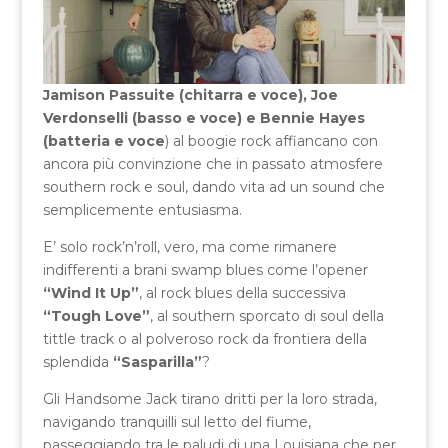
Jamison Passuite (chitarra e voce), Joe
Verdonselli (basso e voce) e Bennie Hayes
(batteria e voce
) al boogie rock affiancano con
ancora più convinzione che in passato atmosfere
southern rock e soul, dando vita ad un sound che
semplicemente entusiasma.
E’ solo rock’n’roll, vero, ma come rimanere
indifferenti a brani swamp blues come l’opener
“Wind It Up”
, al rock blues della successiva
“Tough Love”
, al southern sporcato di soul della
tittle track o al polveroso rock da frontiera della
splendida
“Sasparilla”
?
Gli Handsome Jack tirano dritti per la loro strada,
navigando tranquilli sul letto del fiume,
passeggiando tra le paludi di una Louisiana che per