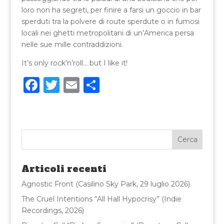
loro non ha segreti, per finire a farsi un goccio in bar
sperduti tra la polvere di route sperdute o in fumosi
locali nei ghetti metropolitani di un’America persa
nelle sue mille contraddizioni.
It’s only rock’n’roll… but I like it!
F
T
E
C
a
w
m
o
c
it
ai
n
e
te
l
di
b
r
vi
o
di
Articoli recenti
o
Agnostic Front (Casilino Sky Park, 29 luglio 2026)
k
The Cruel Intentions “All Hall Hypocrisy” (Indie
Recordings, 2026)