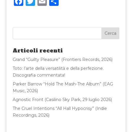
F
T
E
C
a
w
m
o
c
it
ai
n
e
te
l
di
b
r
vi
o
di
Articoli recenti
o
Grand “Guilty Pleasure” (Frontiers Records, 2026)
k
Toto: l’arte della versatilità e della perfezione.
Discografia commentata!
Parker Barrow “Hold The Mash-The Album” (EAG
Music, 2026)
Agnostic Front (Casilino Sky Park, 29 luglio 2026)
The Cruel Intentions “All Hall Hypocrisy” (Indie
Recordings, 2026)