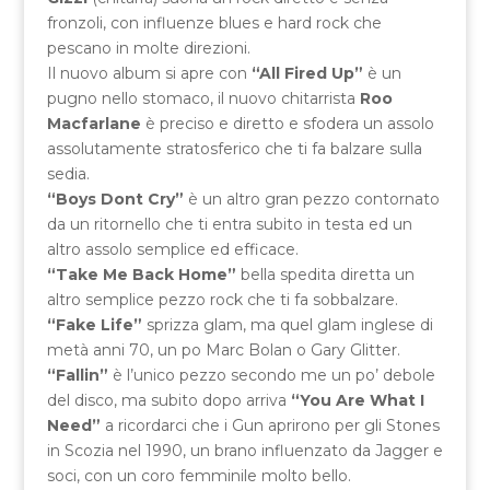
fronzoli, con influenze blues e hard rock che
pescano in molte direzioni.
Il nuovo album si apre con
“All Fired Up”
è un
pugno nello stomaco, il nuovo chitarrista
Roo
Macfarlane
è preciso e diretto e sfodera un assolo
assolutamente stratosferico che ti fa balzare sulla
sedia.
“Boys Dont Cry”
è un altro gran pezzo contornato
da un ritornello che ti entra subito in testa ed un
altro assolo semplice ed efficace.
“Take Me Back Home”
bella spedita diretta un
altro semplice pezzo rock che ti fa sobbalzare.
“Fake Life”
sprizza glam, ma quel glam inglese di
metà anni 70, un po Marc Bolan o Gary Glitter.
“Fallin”
è l’unico pezzo secondo me un po’ debole
del disco, ma subito dopo arriva
“You Are What I
Need”
a ricordarci che i Gun aprirono per gli Stones
in Scozia nel 1990, un brano influenzato da Jagger e
soci, con un coro femminile molto bello.