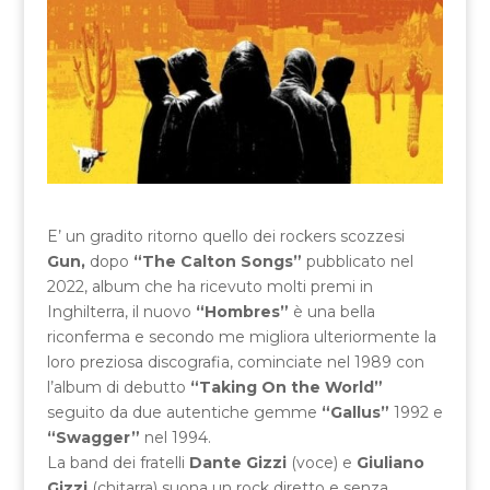
E’ un gradito ritorno quello dei rockers scozzesi
Gun,
dopo
“The Calton Songs”
pubblicato nel
2022, album che ha ricevuto molti premi in
Inghilterra, il nuovo
“Hombres”
è una bella
riconferma e secondo me migliora ulteriormente la
loro preziosa discografia, cominciate nel 1989 con
l’album di debutto
“Taking On the World”
seguito da due autentiche gemme
“Gallus”
1992 e
“Swagger”
nel 1994.
La band dei fratelli
Dante Gizzi
(voce) e
Giuliano
Gizzi
(chitarra) suona un rock diretto e senza