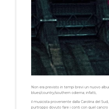
Non era previsto in tempi brevi un nuovo alb
blues/country/southern odierna; infatti,
il musicista proveniente dalla Carolina del Sud,
purtroppo dovuto fare i conti con quel cancro