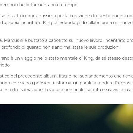
e i demoni che lo tormentano da tempo.
nse è stato importantissimo per la creazione di questo ennesimo
rto, abbia incontrato King chiedendogli di collaborare a un nuovo
a, Marcus si è buttato a capofitto sul nuovo lavoro, incentrato pr
e profondo di quanto non siano mai state le sue produzioni.
rano è un viaggio nello stato mentale di King, da sé stesso descr
iodo.
ristico del precedente album, fragile nel suo andamento che rich
lasciando che siano i pensieri trasformati in parole a rendere l’atmosf
senso di disperazione; la voce è personale, sentita e si avvale in a