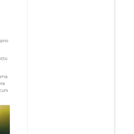
oprio
itto
iama
era
lcuni