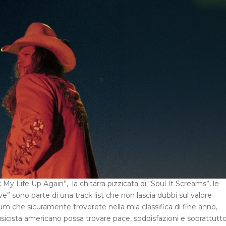
ck My Life Up Again”, la chitarra pizzicata di “Soul It Screams”, le
e” sono parte di una track list che non lascia dubbi sul valore
m che sicuramente troverete nella mia classifica di fine anno,
cista americano possa trovare pace, soddisfazioni e soprattutto