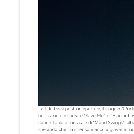
La title track posta in apertura, il singolo “F*u
bellissime e disperate “Save Me” e “Bipolar Lov
concettuale e musicale di “Mood Swings”, albu
sperando che l’immenso e ancora giovane musi