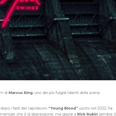
um di
Marcus King
, uno dei più fulgidi talenti della scena
 dopo i fasti del capolavoro
“Young Blood”
uscito nel 2022, ha
 mentale che è la depressione, ma grazie a
Rick Rubin
sembra c