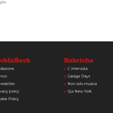
lia.
ckInRock
Rubriche
dazione
L’ intervista
ivici
Garage Days
wsletter
Non solo musica
ivacy policy
Qui New York
okie Policy