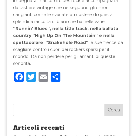
impegnata in accordi blues rock è accompagnata
da tastiere vintage che ne seguono gli umori,
cangianti come le svariate atmosfere di questa
splendida raccolta di brani che ha nelle varie
“Runnin’ Blues”, nella title track, nella ballata
country “High Up On The Mountain” e nella
spettacolare “Snakehole Road”
le sue frecce da
scagliare contro i cuori dei rockers sparsi per il
mondo. Da non perdere per gli amanti di queste
sonorità.
F
T
E
C
a
w
m
o
c
it
ai
n
e
te
l
di
b
r
vi
o
di
Articoli recenti
o