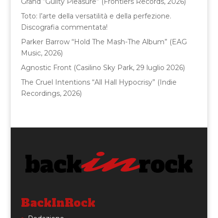
Grand “Guilty Pleasure” (Frontiers Records, 2026)
k
Toto: l’arte della versatilità e della perfezione.
Discografia commentata!
Parker Barrow “Hold The Mash-The Album” (EAG
Music, 2026)
Agnostic Front (Casilino Sky Park, 29 luglio 2026)
The Cruel Intentions “All Hall Hypocrisy” (Indie
Recordings, 2026)
BackInRock