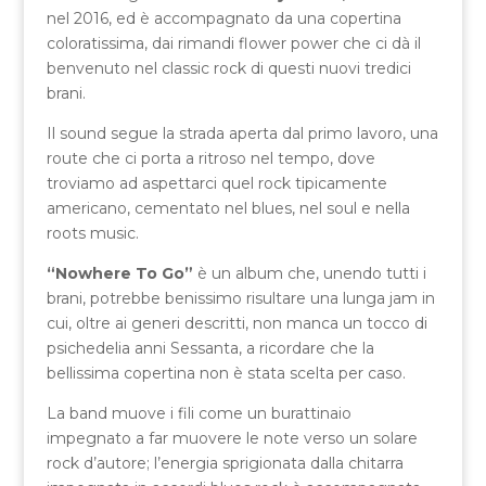
nel 2016, ed è accompagnato da una copertina
coloratissima, dai rimandi flower power che ci dà il
benvenuto nel classic rock di questi nuovi tredici
brani.
Il sound segue la strada aperta dal primo lavoro, una
route che ci porta a ritroso nel tempo, dove
troviamo ad aspettarci quel rock tipicamente
americano, cementato nel blues, nel soul e nella
roots music.
“Nowhere To Go”
è un album che, unendo tutti i
brani, potrebbe benissimo risultare una lunga jam in
cui, oltre ai generi descritti, non manca un tocco di
psichedelia anni Sessanta, a ricordare che la
bellissima copertina non è stata scelta per caso.
La band muove i fili come un burattinaio
impegnato a far muovere le note verso un solare
rock d’autore; l’energia sprigionata dalla chitarra