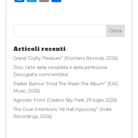
a
w
m
o
c
it
ai
n
e
te
l
di
b
r
vi
o
di
Articoli recenti
o
Grand “Guilty Pleasure” (Frontiers Records, 2026)
k
Toto: l’arte della versatilità e della perfezione.
Discografia commentata!
Parker Barrow “Hold The Mash-The Album” (EAG
Music, 2026)
Agnostic Front (Casilino Sky Park, 29 luglio 2026)
The Cruel Intentions “All Hall Hypocrisy” (Indie
Recordings, 2026)