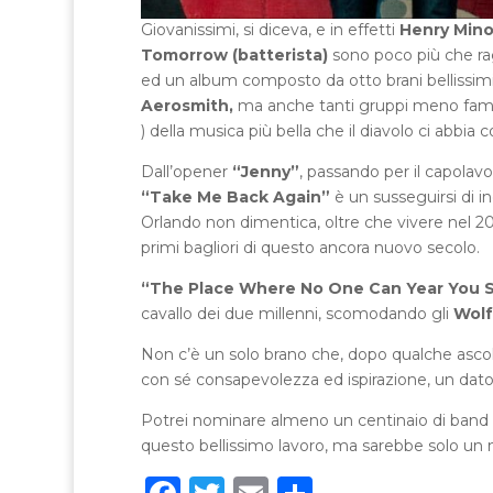
Giovanissimi, si diceva, e in effetti
Henry Minor
Tomorrow (batterista)
sono poco più che rag
ed un album composto da otto brani bellissimi
Aerosmith,
ma anche tanti gruppi meno famos
) della musica più bella che il diavolo ci abbia
Dall’opener
“Jenny”
, passando per il capolav
“Take Me Back Again”
è un susseguirsi di in
Orlando non dimentica, oltre che vivere nel 2
primi bagliori di questo ancora nuovo secolo.
“The Place Where No One Can Year You 
cavallo dei due millenni, scomodando gli
Wol
Non c’è un solo brano che, dopo qualche ascolto
con sé consapevolezza ed ispirazione, un dato 
Potrei nominare almeno un centinaio di band H
questo bellissimo lavoro, ma sarebbe solo un m