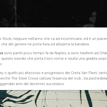
ic Rock, neppure nell’anno che va ad incominciare, ed è un piace
he del genere ne porta fiera ed altissima la bandiera.
ws
sono partiti poco tempo fa da Naples, si sono trasferiti ad Orl
 questo esordio che porta il loro nome e risulta una gradita sorpr
o.
ey o quello più altezzoso e progressivo dei Greta Van Fleet, tant
erché The Steel Crows cattura l’essenza del rock , tra psichedelia
eggendari anni del decennio successivo.