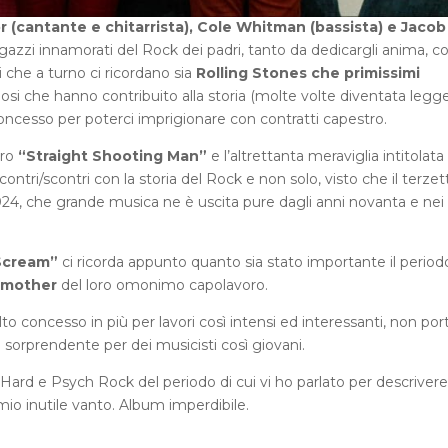
 (cantante e chitarrista), Cole Whitman (bassista) e Jacob
azzi innamorati del Rock dei padri, tanto da dedicargli anima, c
 che a turno ci ricordano sia
Rolling Stones che primissimi
i che hanno contribuito alla storia (molte volte diventata legg
 concesso per poterci imprigionare con contratti capestro.
oro
“Straight Shooting Man”
e l’altrettanta meraviglia intitolata
contri/scontri con la storia del Rock e non solo, visto che il terzet
024, che grande musica ne è uscita pure dagli anni novanta e nei
Scream”
ci ricorda appunto quanto sia stato importante il period
fmother
del loro omonimo capolavoro.
 concesso in più per lavori così intensi ed interessanti, non port
sorprendente per dei musicisti così giovani.
ard e Psych Rock del periodo di cui vi ho parlato per descrivere
io inutile vanto. Album imperdibile.