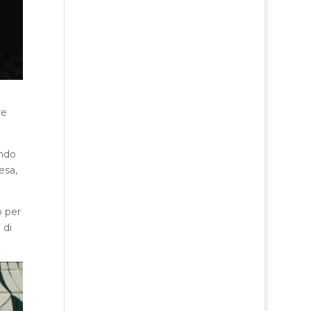
re
ando
esa,
o per
 di