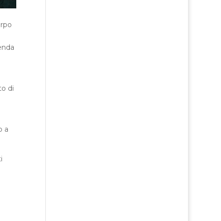
orpo
enda
to di
o a
i