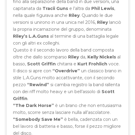
fino alla separazione della band in due versioni, una
capitanata da
Tracii Guns
e l’altra da
Phil Lewis
,
nella quale figurava anche
Riley
. Quando le due
versioni si unirono in una unica nel 2016,
Riley
lanciò
la propria incarnazione del gruppo, denominata
Riley’s L.A.Guns
al termine di una battaglia legale
con gli altri ex colleghi.
Questo è il secondo lavoro della band composta
oltre che dallo scomparso
Riley
da,
Kelly Nickels
al
basso,
Scott Griffin
chitarra e
Kurt Frohlich
voce.
Il disco si apre con
“Overdrive”
un classico brano in
stile L.A.Guns
molto accattivante, con il secondo
pezzo
“Rewind”
si cambia registro la band rallenta
con dei riff molto heavy e un bell’assolo di
Scott
Griffin
.
“The Dark Horse”
è un brano che non entusiasma
molto, scorre senza lasciare nulla all’ascolatore.
“Somebody Save Me”
è bella, cadenzata con un
bel lavoro di batteria e basso, forse il pezzo migliore
del disco.