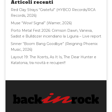
o
di
Articoli recenti
o
Red Clay Strays “Grateful” (HYBCO Records/RCA
k
Records, 2026)
Muse “Wow! Signal” (Warner, 2026)
Porto Metal Fest 2026: Crimson Dawn, Vanexa,
Sadist e Bulldozer incendiano la Liguria – Live report
Sinner “Boom Bang Goodbye” (Reigning Phoenix
Music, 2026)
Layout 19: The Xcerts, As It Is, The Dear Hunter e
Katatonia, tra novità e recuperi!!