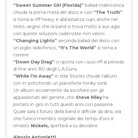
“Sweet Summer Girl (Florida)”
ballad malinconica
chiude la prima metà del disco e con
“The Truth”
si torna ai riff heavy e abbastanza cupi, anche nel
testo, segno che la band si trova molto a suo agio
con queste soluzioni cadenzate non veloci.
“Changing Lights”
seconda ballad del disco con
un piglio radiofonico,
“It’s The World”
si torna a
correre.
“Down Day Drag”
ci riporta con i suoi riff al periodo
di fine anni ’80 degli L.A.Guns.
“While I’m Away”
in stile Stones chiude l’album
con in sottofondo un pianoforte honky tonk
Un album sicuramente da ascoltare per gli
appassionati del genere, che
Steve Riley
ha
portato in giro in tutti questi anni con passione.
Quale sarà il futuro della band è difficile da dirsi, ora
che l’unico membro originale dei tempi d’oro è
rimasto
Nickels,
spetterà a lui decidere.
Alessio Antonietti