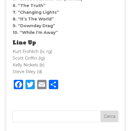
6. “The Truth”
7. “Changing Lights”
8. “It’s The World”
9. “Downday Drag”
10. “While I’m Away”
Line Up
Kurt Frohlich (lv, rg)
Scott Griffin (lg)
Kelly Nickels (b)
Steve Riley (d)
F
T
E
C
a
w
m
o
c
it
ai
n
e
te
l
di
b
r
vi