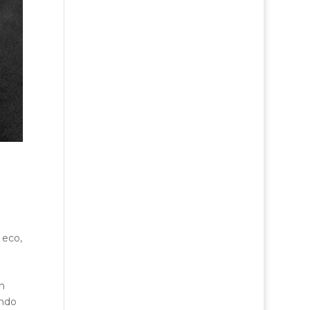
 eco,
un
endo