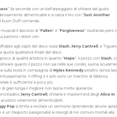
ness
” (la seconda con un bell’arpeggiato di chitarra dal gusto
samente dimenticabili e si rialza il tiro con “
Just Another
il buon Duff comanda.
musicali il discorso di “
Fallen
” e “
Forgiveness
” risultando però n
partono i dolori veri.
affidate agli ospiti del disco ossia
Slash
,
Jerry Cantrell
, e “l’iguan
a quota qualitativa finale del disco.
eco di qualità artistica in quanto “
Hope
”, il pezzo con
Slash
, c
ttolineare quanto il pezzo non sia nelle sue corde), suona sicuram
uba sulla testa in compagnia di
Myles
Kennedy
peraltro senza las
tusiasmante. Il riffing e il solo sono un marchio di fabbrica
nerale è sufficiente e poco più
 di gran lunga il migliore non lascia molte speranze.
concittadino
Jerry Cantrell
, chitarra e mastermind degli
Alice In
 acustico veramente dimenticabile.
ggy Pop
si limita a recitare un sermone riprendendo alcune spraz
 e un trasporto paragonabili ai risvegli di noi comuni mortali alla