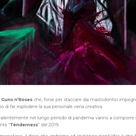
i
Guns n’Roses
che, forse per staccare dai mastodontici impegn
no di far esplodere la sua personale vena creativa.
revalentemente nel lungo periodo di pandemia vanno a comporre
nte “
Tenderness
” del 2019.