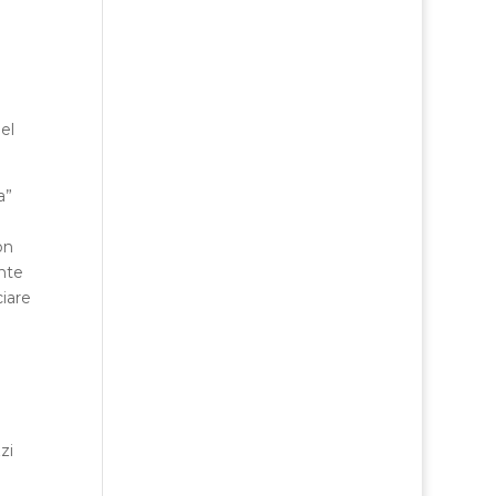
el
a”
on
ente
ciare
zi