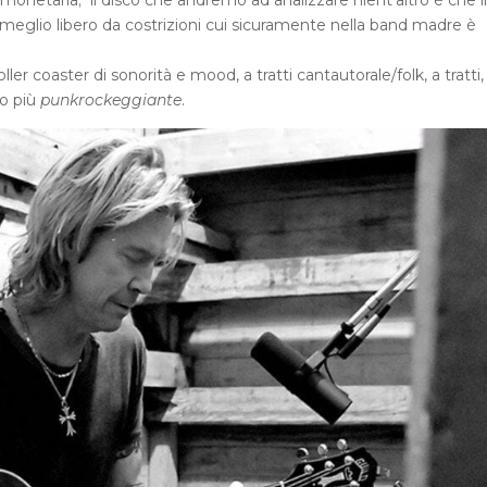
monetaria; il disco che andremo ad analizzare nient’altro è che il
e meglio libero da costrizioni cui sicuramente nella band madre è
ler coaster di sonorità e mood, a tratti cantautorale/folk, a tratti,
o più
punkrockeggiante
.