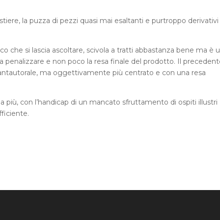
iere, la puzza di pezzi quasi mai esaltanti e purtroppo derivativi
sco che si lascia ascoltare, scivola a tratti abbastanza bene ma è 
ra penalizzare e non poco la resa finale del prodotto. Il precedent
antautorale, ma oggettivamente più centrato e con una resa
la più, con l’handicap di un mancato sfruttamento di ospiti illustri
ficiente.