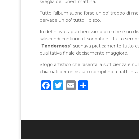
sveglia del lunedì mattina.
Tutto l’album suona forse un po’ troppo di mest
pervade un po’ tutto il disco.
In definitiva si può benissimo dire che è un di
saliscendi continuo di sonorità e il tutto semb
“
Tenderness
” suonava praticamente tutto c
qualitativa finale decisamente maggiore.
Sfogo artistico che rasenta la sufficienza e nul
chiamati per un risicato compitino a tratti insuf
F
T
E
C
a
w
m
o
c
it
ai
n
e
te
l
di
b
r
vi
o
di