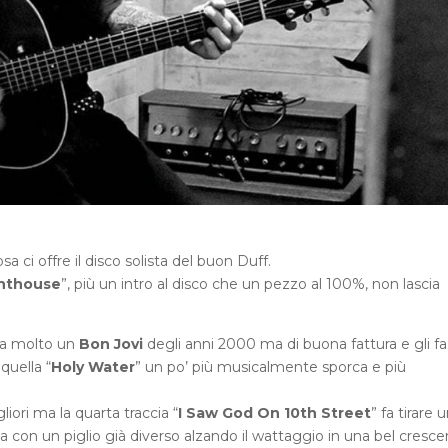
 ci offre il disco solista del buon Duff.
hthouse
”, più un intro al disco che un pezzo al 100%, non lascia
da molto un
Bon Jovi
degli anni 2000 ma di buona fattura e gli fa
quella “
Holy Water
” un po’ più musicalmente sporca e più
iori ma la quarta traccia “
I Saw God On 10th Street
” fa tirare 
 ma con un piglio già diverso alzando il wattaggio in una bel cresc