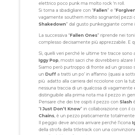
elettrico poco punk ma molto rock ‘n roll.
Si torna a sbadigliare con “
Fallen
” e “
Forgive
vagamente southern molto sognante) pezzi deci
Shakedown
” dal gusto punkeggiante come 
La successiva “
Fallen Ones
” riprende nei toni 
complesso decisamente più apprezzabile. E qui 
Sì, quelli veri perché le ultime tre tracce sono 
Iggy Pop
, mostri sacri che dovrebbero alzare l
Siamo però purtroppo di fronte ad un grosso spr
un
Duff
a tratti un po’ in affanno (quasi a so
più adatto alla carriera del ricciolone con la t
nessuna traccia di un qualcosa di vagamente en
distinguibile alla prima nota ma il pezzo in ge
Pensare che dei tre ospiti il pezzo con
Slash
è
“
I Just Don’t Know
” in collaborazione con il 
Chains
, è un pezzo praticamente totalmente
Il peggio deve ancora arrivare perché l’icona
I
della strofa della titletrack con una convinzione