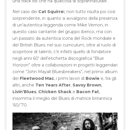
una track list che ha qualcosa di soprannaturale.
Nel caso dei
Cat Squirre
l, non tutto risulta poi così
sorprendente, in quanto si avvalgono della presenza
di un’autentica leggenda come Mike Vernon, in
questo caso cantante del gruppo iberico, ma con
un passato da autentica icona del Rock mondiale e
del British Blues; nel suo curriculum, oltre al ruolo di
scopritore di talenti, c’è infatti quello di fondatore
negli anni 60′ dell’etichetta discografica “Blue
Horizon” oltre a collaborazioni in progetti leggendari
come “John Mayall Bluesbreakers”, nel primo album
dei
Fleetwood Mac
, i primi lavori di
Bowie
e, tra gli
altri, anche
Ten Years After
,
Savoy Brown
,
Livin’Blues
,
Chicken Shack
e
Bacon Fat
,
insomma il meglio del Blues di matrice britannica
’60/’70.