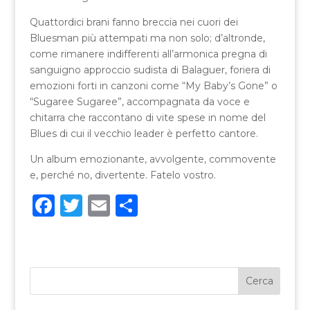
Quattordici brani fanno breccia nei cuori dei
Bluesman più attempati ma non solo; d’altronde,
come rimanere indifferenti all’armonica pregna di
sanguigno approccio sudista di Balaguer, foriera di
emozioni forti in canzoni come “My Baby’s Gone” o
“Sugaree Sugaree”, accompagnata da voce e
chitarra che raccontano di vite spese in nome del
Blues di cui il vecchio leader è perfetto cantore.
Un album emozionante, avvolgente, commovente
e, perché no, divertente. Fatelo vostro.
F
T
E
C
a
w
m
o
c
it
ai
n
e
te
l
di
b
r
vi