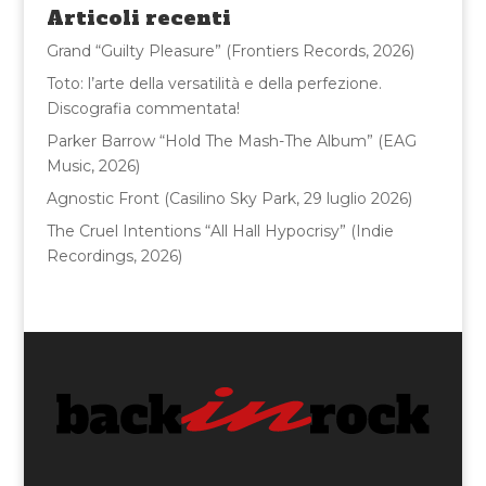
o
di
Articoli recenti
o
Grand “Guilty Pleasure” (Frontiers Records, 2026)
k
Toto: l’arte della versatilità e della perfezione.
Discografia commentata!
Parker Barrow “Hold The Mash-The Album” (EAG
Music, 2026)
Agnostic Front (Casilino Sky Park, 29 luglio 2026)
The Cruel Intentions “All Hall Hypocrisy” (Indie
Recordings, 2026)