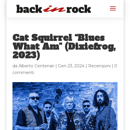
Cat Squirrel “Blues
What Am” (Dixiefrog,
2023)
da
Alberto Centenari
|
Gen 23, 2024
|
Recensioni
|
0
commenti