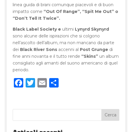
linea guida di brani comunque piacevoli e di buon
impatto come
“Out Of Range”, “Spit Me Out” o
“Don’t Tell It Twice”.
Black Label Society e
ultimi
Lynyrd Skynyrd
sono alcune delle ispirazioni che si colgono
nell’ascolto dell’album, ma non mancano da parte
dei
Black River Sons
accenni al
Post Grunge
di
fine anni novanta e il tutto rende
“Skins”
un album
consigliato agli amanti del suono americano di quel
periodo.
F
T
E
C
a
w
m
o
c
it
ai
n
e
te
l
di
b
r
vi
o
di