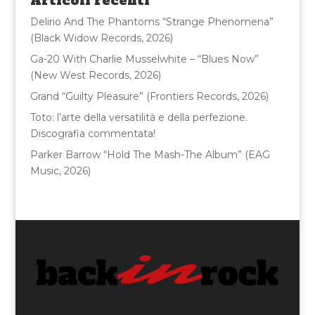
Articoli recenti
o
Delirio And The Phantoms “Strange Phenomena”
k
(Black Widow Records, 2026)
Ga-20 With Charlie Musselwhite – “Blues Now”
(New West Records, 2026)
Grand “Guilty Pleasure” (Frontiers Records, 2026)
Toto: l’arte della versatilità e della perfezione.
Discografia commentata!
Parker Barrow “Hold The Mash-The Album” (EAG
Music, 2026)