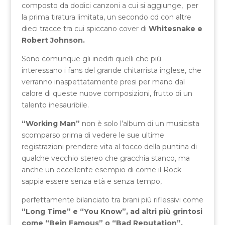
composto da dodici canzoni a cui si aggiunge, per
la prima tiratura limitata, un secondo cd con altre
dieci tracce tra cui spiccano cover di
Whitesnake e
Robert Johnson.
Sono comunque gli inediti quelli che più
interessano i fans del grande chitarrista inglese, che
verranno inaspettatamente presi per mano dal
calore di queste nuove composizioni, frutto di un
talento inesauribile.
“Working Man”
non è solo l’album di un musicista
scomparso prima di vedere le sue ultime
registrazioni prendere vita al tocco della puntina di
qualche vecchio stereo che gracchia stanco, ma
anche un eccellente esempio di come il Rock
sappia essere senza età e senza tempo,
perfettamente bilanciato tra brani più riflessivi come
“Long Time” e “You Know”, ad altri più grintosi
come “Bein Famous” o “Bad Reputation”.