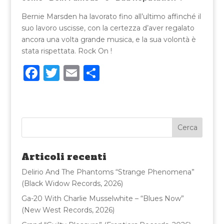
Bernie Marsden ha lavorato fino all’ultimo affinché il
suo lavoro uscisse, con la certezza d’aver regalato
ancora una volta grande musica, e la sua volontà è
stata rispettata. Rock On !
F
T
E
C
a
w
m
o
c
it
ai
n
e
te
l
di
b
r
vi
o
di
Articoli recenti
o
Delirio And The Phantoms “Strange Phenomena”
k
(Black Widow Records, 2026)
Ga-20 With Charlie Musselwhite – “Blues Now”
(New West Records, 2026)