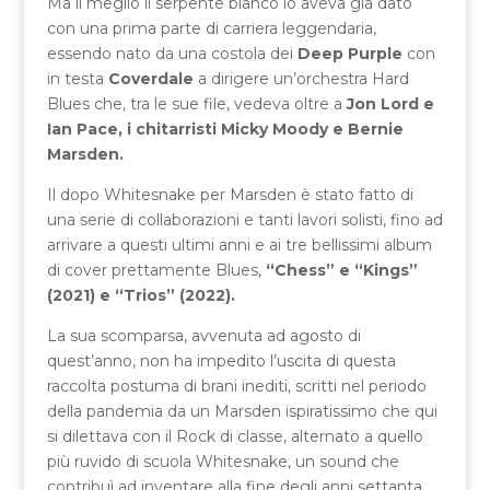
Ma il meglio il serpente bianco lo aveva già dato
con una prima parte di carriera leggendaria,
essendo nato da una costola dei
Deep Purple
con
in testa
Coverdale
a dirigere un’orchestra Hard
Blues che, tra le sue file, vedeva oltre a
Jon Lord e
Ian Pace, i chitarristi Micky Moody e Bernie
Marsden.
Il dopo Whitesnake per Marsden è stato fatto di
una serie di collaborazioni e tanti lavori solisti, fino ad
arrivare a questi ultimi anni e ai tre bellissimi album
di cover prettamente Blues,
“Chess” e “Kings”
(2021) e “Trios” (2022).
La sua scomparsa, avvenuta ad agosto di
quest’anno, non ha impedito l’uscita di questa
raccolta postuma di brani inediti, scritti nel periodo
della pandemia da un Marsden ispiratissimo che qui
si dilettava con il Rock di classe, alternato a quello
più ruvido di scuola Whitesnake, un sound che
contribuì ad inventare alla fine degli anni settanta.