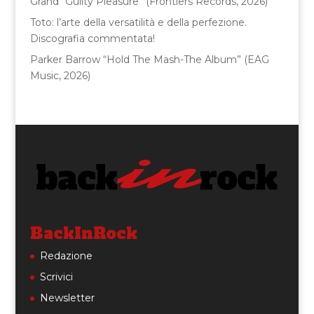
Grand “Guilty Pleasure” (Frontiers Records, 2026)
Toto: l’arte della versatilità e della perfezione.
Discografia commentata!
Parker Barrow “Hold The Mash-The Album” (EAG
Music, 2026)
BackInRock
Redazione
Scrivici
Newsletter